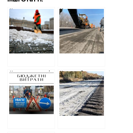
Інші Статті:
Комунальники
Укравтодор
Терехова купують
витратить
сіль за
мільярд на
найдорожчими
ремонт мосту на
цінами в Україні,
Харківщині
переплачуючи
десятки мільйонів
Комунальники зі
Черговий
“Шляхрембуду”
тендерний
залучать
новачок отримав
новостворену
підряд на
фірму для
відновлення доріг
ремонту
на Харківщині
харківських доріг
на десятки
мільйонів гривень