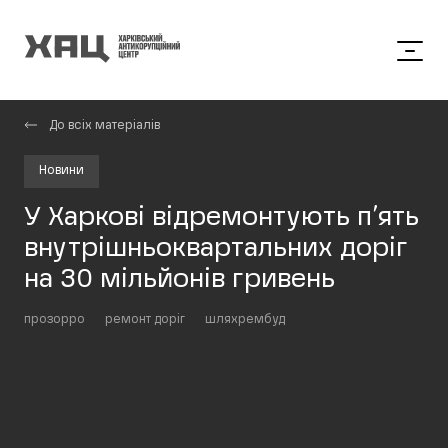
До всіх матеріалів
Новини
У Харкові відремонтують п’ять
внутрішньоквартальних доріг
на 30 мільйонів гривень
прозорро
ремонт доріг
шляхрембуд