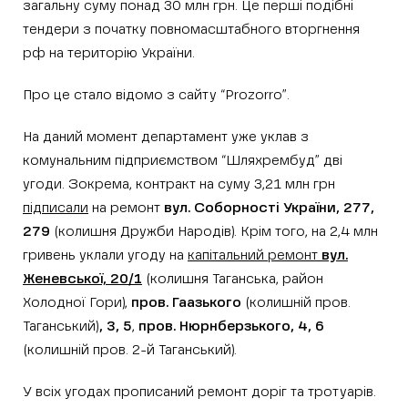
загальну суму понад 30 млн грн. Це перші подібні
тендери з початку повномасштабного вторгнення
рф на територію України.
Про це стало відомо з сайту “Prozorro”.
На даний момент департамент уже уклав з
комунальним підприємством “Шляхрембуд” дві
угоди. Зокрема, контракт на суму 3,21 млн грн
підписали
на ремонт
вул. Соборності України, 277,
279
(колишня Дружби Народів). Крім того, на 2,4 млн
гривень уклали угоду на
капітальний ремонт
вул.
Женевської, 20/1
(колишня Таганська, район
Холодної Гори),
пров. Гаазького
(колишній пров.
Таганський)
, 3, 5
,
пров. Нюрнберзького, 4, 6
(колишній пров. 2-й Таганський).
У всіх угодах прописаний ремонт доріг та тротуарів.