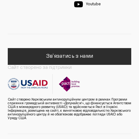
Youtube
Зв'язатись з нами
Сайт створено за підтримки
Сайт створено Харківським антикорупційним центром в рамках Програми
сприяння громадській активності «Долучайся!», що фінансується Агентством
США з міжнародного розвитку (USAID) та здійснюється Pact в Україні.
Інформація, розміщена на сайті, є винятковою відповідальністю Харківського
антикорупційного центру й не обов’язково відображає погляди USAID або
Уряду США.