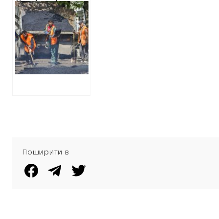
Харківські
комунальники
без конкуренції
планують
придбати
асфальт на 341
мільйон у фірми,
яку оточення
Геннадія Кернеса
продало
одеситам
Поширити в