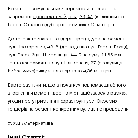
Крім того, комунальники перемогли в тендері на
капремонт
проспекта Байрона, 39, 41
(колишній пр.
Героїв Сталінграду) вартістю майже 12 млн грн.
До того ж тривають тендерні процедури на ремонт
вул. Нескорених, 48-А
(до недавна вул. Героїв Праці),
вул. Гвардійців-Широнінців, 44 Б на суму 11,65 млн
грн та капремонт по
вул. Іллі Коваля, 27
(ексвулиця
Кибальчича)очікуваною вартістю 4,36 млн грн.
Варто зазначити, що з початкуу повномасштабного
вторгенння ремонт доріг в місті відбувався в рамках
угоди про утримання інфраструктури. Окремих
тендерів на ремонт конкретних вулиць не проводили.
#ХАЦ_Альтернатива