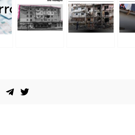
 на
аналітика ХАЦ
ще шість
повто
багатоповерхівок:
відре
адреси,
пошко
підрядники, ціни
будин