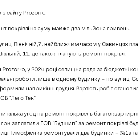
о з
сайту
Prozorro.
т покрівлі на суму майже два мільйона гривень.
улиці Північній,7, найближчим часом у Савинцях пл
кільній, 11, де також планують ремонт покрівлі.
Prozorro, у 2024 році селищна рада за бюджетні к
альні роботи лише в одному будинку – по вулиці Со
ормили наприкінці грудня. Вартість робіт становила
ОВ “Лего Тек”.
ули кілька угод на ремонт покрівель багатоквартирн
 грн заплатили ТОВ “Будшип” за ремонт покрівлі бу
улиці Тимофієнка ремонтували два будинки – №1а та 