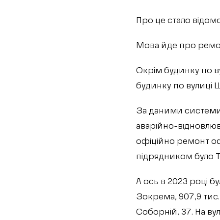
Про це стало відом
Мова йде про ремон
Окрім будинку по в
будинку по вулиці Ш
За даними системи 
аварійно-відновлюв
офіційно ремонт оф
підрядником було Т
А ось в 2023 році б
Зокрема, 907,9 тис.
Соборній, 37. На в