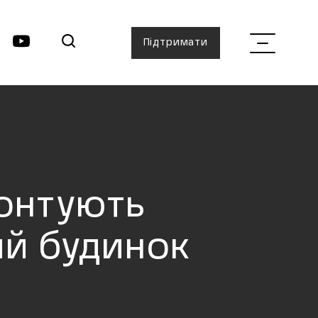
Підтримати
монтують
ий будинок