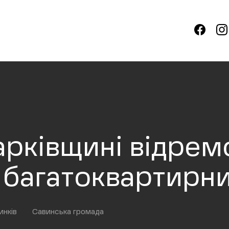
Харківщині відре
 багатоквартирн
инків
Савинська громада