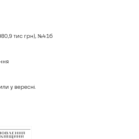
80,9 тис грн), №41б
ення
ли у вересні.
гачах та
иному