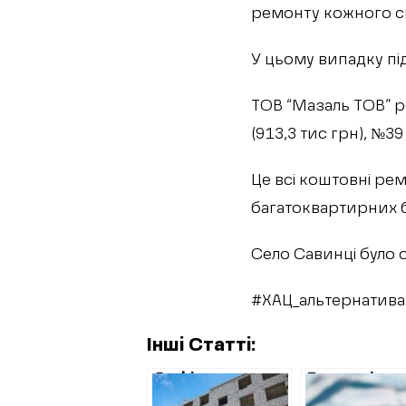
ремонту кожного ск
У цьому випадку пі
ТОВ “Мазаль ТОВ” р
(913,3 тис грн), №39 
Це всі коштовні рем
багатоквартирних б
Село Савинці було о
#ХАЦ_альтернатива
Інші Статті:
Як фінансували
Тендерні нов
відбудову на
отримали м