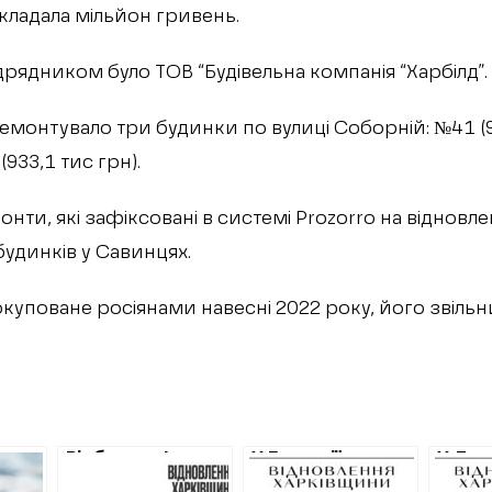
ладала мільйон гривень.
дрядником було ТОВ “Будівельна компанія “Харбілд”.
емонтувало три будинки по вулиці Соборній: №41 (9
(933,1 тис грн).
онти, які зафіксовані в системі Prozorro на відновл
удинків у Савинцях.
куповане росіянами навесні 2022 року, його звільни
ачки
Відбудова Ізюма
У Балаклії
У Дер
айже
мовою цифр:
відремонтують
Слат