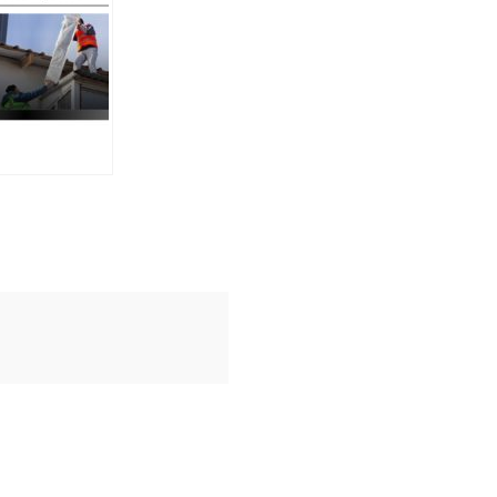
рно
монтують
джені
ки