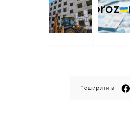
Харківщині на
30 мільйонів
початку 2024
відновлення
року: аналітика
будинків у
ХАЦ
Дергачах
Поширити в