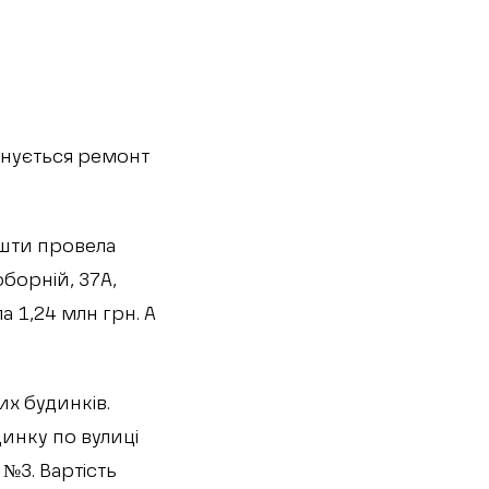
анується ремонт
ошти провела
борній, 37А,
 1,24 млн грн. А
их будинків.
динку по вулиці
№3. Вартість