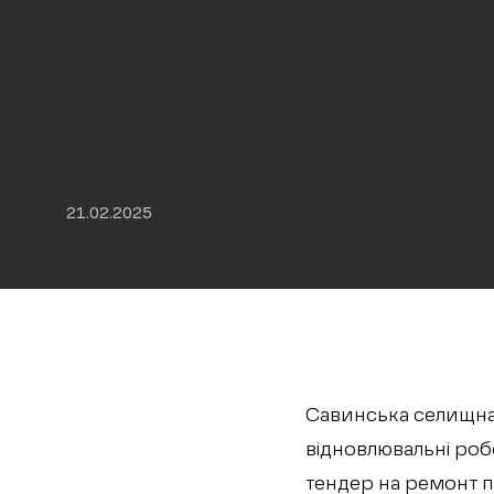
21.02.2025
Савинська селищна 
відновлювальні роб
тендер на ремонт по