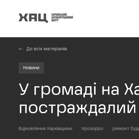
До всіх матеріалів
Новини
У громаді на 
постраждалий
Відновлення Харківщини
прозорро
ремонт буд