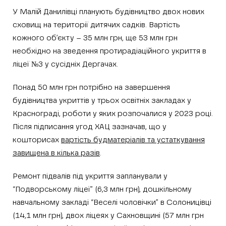
У Малій Данилівці планують будівництво двох нових
сховищ на території дитячих садків. Вартість
кожного об’єкту – 35 млн грн, ще 53 млн грн
необхідно на зведення протирадіаційного укриття в
ліцеї №3 у сусідніх Дергачах.
Понад 50 млн грн потрібно на завершення
будівництва укриттів у трьох освітніх закладах у
Краснограді, роботи у яких розпочалися у 2023 році.
Після підписання угод ХАЦ зазначав, що у
кошторисах
вартість будматеріалів та устаткування
завищена в кілька разів
.
Ремонт підвалів під укриття запланували у
“Подворському ліцеї” (6,3 млн грн), дошкільному
навчальному закладі “Веселі чоловічки” в Солоницівці
(14,1 млн грн), двох ліцеях у Сахновщині (57 млн грн