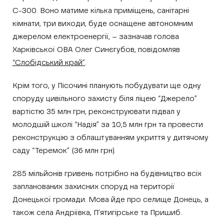
С-300. Воно матиме кілька приміщень, санітарні
кімнати, три виходи, буде оснащене автономним
джерелом електроенергії, – зазначав голова
Харківської ОВА Олег Синєгубов, повідомляв
“Слобідський край”
.
Крім того, у Пісочині планують побудувати ще одну
споруду цивільного захисту біля ліцею “Джерело”
вартістю 35 млн грн, реконструювати підвал у
молодшій школі “Надія” за 10,5 млн грн та провести
реконструкцію з облаштуванням укриття у дитячому
саду “Теремок” (36 млн грн).
285 мільйонів гривень потрібно на будівництво всіх
запланованих захисних споруд на території
Донецької громади. Мова йде про селище Донець, а
також села Андріївка, П’ятигірське та Пришиб.