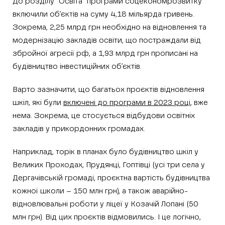
До розділу “Освіта” програми соцекономрозвитку
включили об’єктів на суму 4,18 мільярда гривень.
Зокрема, 2,25 млрд грн необхідно на відновлення та
модернізацію закладів освіти, що постраждали від
збройної агресії рф, а 1,93 млрд грн прописані на
будівництво інвестиційних об’єктів.
Варто зазначити, що багатьох проєктів відновлення
шкіл, які були
включені до програми в 2023 році
, вже
нема. Зокрема, це стосується відбудови освітніх
закладів у прикордонних громадах.
Наприклад, торік в планах було будівництво шкіл у
Великих Проходах, Прудянці, Гоптівці (усі три села у
Дергачівській громаді, проєктна вартість будівництва
кожної школи – 150 млн грн), а також аварійно-
відновлювальні роботи у ліцеї у Козачій Лопані (50
млн грн). Від цих проєктів відмовились. І це логічно,