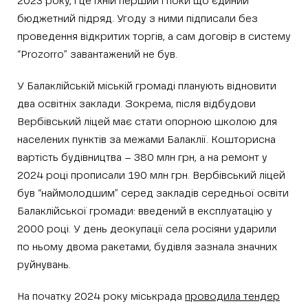
2023 року, і це їхній перший і поки що єдиний
бюджетний підряд. Угоду з ними підписали без
проведення відкритих торгів, а сам договір в систему
“Prozorro” завантажений не був.
У Балаклійській міській громаді планують відновити
два освітніх заклади. Зокрема, після відбудови
Вербівський ліцей має стати опорною школою для
населених пунктів за межами Балаклії. Кошторисна
вартість будівництва – 380 млн грн, а на ремонт у
2024 році прописали 190 млн грн. Вербівський ліцей
був “наймолодшим” серед закладів середньої освіти
Балаклійської громади: введений в експлуатацію у
2000 році. У день деокупації села росіяни ударили
по ньому двома ракетами, будівля зазнала значних
руйнувань.
На початку 2024 року міськрада
проводила тендер