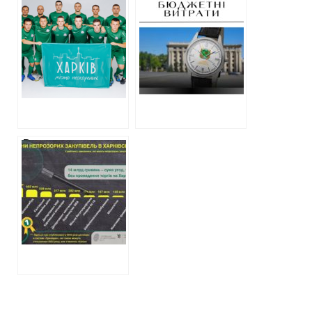
муніципальний
обласна рада
клуб “Харків”: як
витратить 155
витрачають гроші
000 гривень на
під час війни
подарункові
годинники
Рекордсмени
непрозорих
закупівель
у Харківській
області