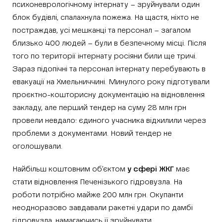
психоневрологічному інтернату – зруйнували один
блок будівлі, спалахнула пожежа. На щастя, ніхто не
постраждав, усі мешканці та персонал – загалом
близько 400 людей – були в безпечному місці. Після
того по території інтернату росіяни били ще тричі.
Зараз підопічні та персонал інтернату перебувають в
евакуації на Хмельниччині. Минулого року підготували
проєктно-кошторисну документацію на відновлення
закладу, але перший тендер на суму 28 млн грн
провели невдало: єдиного учасника відхилили через
проблеми з документами. Новий тендер не
оголошували.
Найбільш коштовним об’єктом
у сфері ЖКГ
має
стати відновлення Печенізького гідровузла. На
роботи потрібно майже 200 млн грн. Окупанти
неодноразово завдавали ракетні удари по дамбі
гідровузла, намагаючись її зруйнувати.