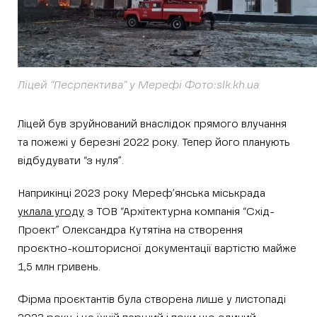
Ліцей “Песрпектива” у Мерефі Фото:slk.kh.ua
Ліцей був зруйнований внаслідок прямого влучання
та пожежі у березні 2022 року. Тепер його планують
відбудувати “з нуля”.
Наприкінці 2023 року Мереф’янська міськрада
уклала угоду
з ТОВ “Архітектурна компанія “Схід-
Проект” Олександра Кутятіна на створення
проєктно-кошторисної документації вартістю майже
1,5 млн гривень.
Фірма проєктантів була створена лише у листопаді