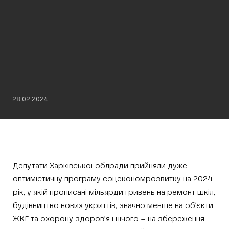
28.02.2024
Депутати Харківської облради прийняли дуже
оптимістичну програму соцекономрозвитку на 2024
рік, у якій прописані мільярди гривень на ремонт шкіл,
будівництво нових укриттів, значно менше на об’єкти
ЖКГ та охорону здоров’я і нічого – на збереження