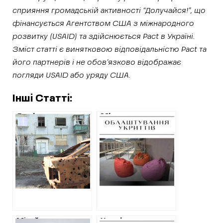
сприяння громадській активності “Долучайся!”, що
фінансується Агентством США з міжнародного
розвитку (USAID) та здійснюється Pact в Україні.
Зміст статті є винятковою відповідальністю Pact та
його партнерів i не обов’язково відображає
погляди USAID або уряду США.
Інші Статті:
Як відновлюють
Мільярд на
деокуповану
укриття: скільки
Харківщину
коштів потрібно
на безпечне
офлайн-навчання
у Харківській
області
Мільйони на
Харківська