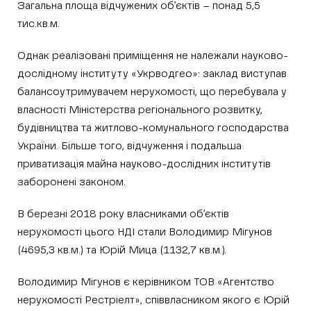
Загальна площа відчужених об’єктів – понад 5,5
тис.кв.м.
Однак реалізовані приміщення не належали науково-
дослідному інституту «Укрводгео»: заклад виступав
балансоутримувачем нерухомості, що перебувала у
власності Міністерства регіонального розвитку,
будівництва та житлово-комунального господарства
України. Більше того, відчуження і подальша
приватизація майна науково-дослідних інститутів
заборонені законом.
В березні 2018 року власниками об’єктів
нерухомості цього НДІ стали Володимир Мігунов
(4695,3 кв.м.) та Юрій Мица (1132,7 кв.м.).
Володимир Мігунов є керівником ТОВ «Агентство
нерухомості Рестріелт», співвласником якого є Юрій