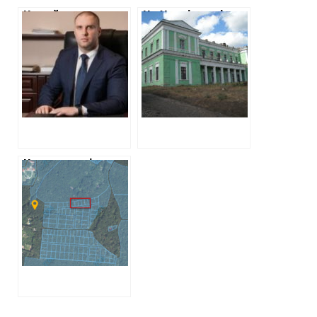
Новий голова
На Харківщині
ХОДА Олег
ризикують
Синєгубов:
втратити ще один
центрова
Палац – садибу
нерухомість,
Куликовських
бізнес дружини
та зв’язки з
ЄДАПС
Нова перевірка
самобудів у
Лісопарку: мерія
перевірить
ділянку
адвокатки
Кернеса та
Добкіна – Юлії
Плєтньової