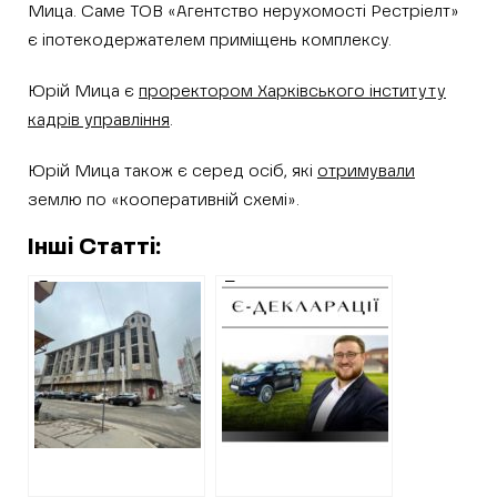
Мица. Саме ТОВ «Агентство нерухомості Рестріелт»
є іпотекодержателем приміщень комплексу.
Юрій Мица є
проректором Харківського інституту
кадрів управління
.
Юрій Мица також є серед осіб, які
отримували
землю по «кооперативній схемі».
Інші Статті:
Як продавали
Позашляховик,
будівлю казино
земля та будинок
Split у Харкові:
з’явились у
подробиці
родини
експомічника
Мураєва у рік
призначення до
ХОВА