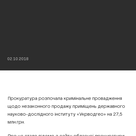
02.10.2018
Прокуратура розпочала кримінальне провадження
щодо незаконного продажу приміщень державного
науково-дослідного інституту «Укрводгео» на 27,5
млн.грн.