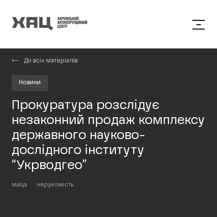
До всіх матеріалів
Новини
Прокуратура розслідує
незаконний продаж комплексу
державного науково-
дослідного інституту
“Укрводгео”
мица
нерухомість