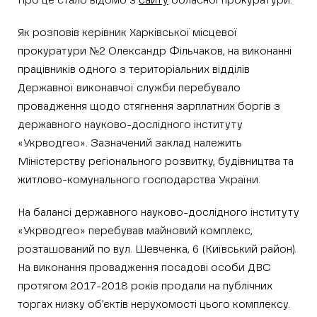
Про це стало відомо з
сайту
обласної прокуратури.
Як розповів керівник Харківської місцевої
прокуратури №2 Олександр Фільчаков, на виконанні
працівників одного з територіальних відділів
Державної виконавчої служби перебувало
провадження щодо стягнення зарплатних боргів з
державного науково-дослідного інституту
«Укрводгео». Зазначений заклад належить
Міністерству регіонального розвитку, будівництва та
житлово-комунального господарства України.
На балансі державного науково-дослідного інституту
«Укрводгео» перебував майновий комплекс,
розташований по вул. Шевченка, 6 (Київський район).
На виконання провадження посадові особи ДВС
протягом 2017-2018 років продали на публічних
торгах низку об’єктів нерухомості цього комплексу.