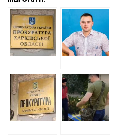
Інші Статті:
На Харківщині
Хто допомагає
директорка КП
окупантам на
підписувала
Харківщині.
фіктивні акти
Волохів Яр
виконаних робіт
на десятки тисяч
гривень
Після публікації
Андрію Стрижку,
ХАЦ прокуратура
посібнику
відкрила
російських
провадження
окупантів у
щодо закупівлі
Шевченково,
фруктів у
повідомили про
зоопарку
підозру за наругу
над Гербом
України