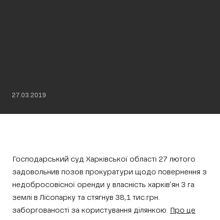
27.03.2019
Господарський суд Харківської області 27 лютого
задовольнив позов прокуратури щодо повернення з
недобросовісної оренди у власність харків’ян 3 га
землі в Лісопарку та стягнув 38,1 тис.грн.
заборгованості за користування ділянкою.
Про це