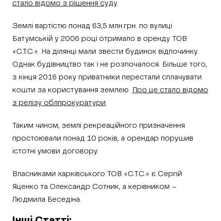
стало відомо з рішення суду
.
Землі вартістю понад 63,5 млн.грн. по вулиці
Батумській у 2006 році отримало в оренду ТОВ
«С.Т.С.». На ділянці мали звести будинок відпочинку.
Однак будівництво так і не розпочалося. Більше того,
з кінця 2016 року приватники перестали сплачувати
кошти за користування землею.
Про це стало відомо
з релізу облпрокуратури
.
Таким чином, землі рекреаційного призначення
простоювали понад 10 років, а орендар порушив
істотні умови договору.
Власниками харківського ТОВ «С.Т.С.» є Сергій
Яценко та Олександр Сотник, а керівником –
Людмила Беседіна.