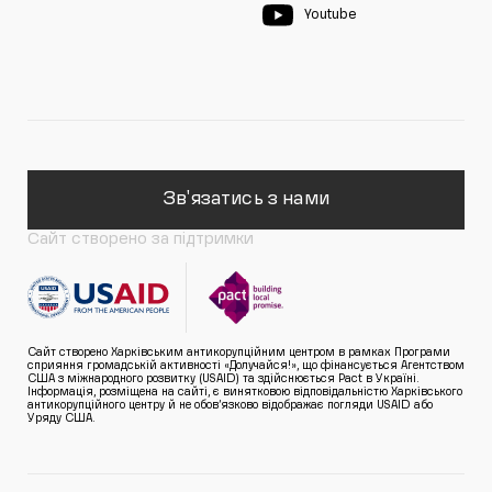
Youtube
Зв'язатись з нами
Сайт створено за підтримки
Сайт створено Харківським антикорупційним центром в рамках Програми
сприяння громадській активності «Долучайся!», що фінансується Агентством
США з міжнародного розвитку (USAID) та здійснюється Pact в Україні.
Інформація, розміщена на сайті, є винятковою відповідальністю Харківського
антикорупційного центру й не обов’язково відображає погляди USAID або
Уряду США.