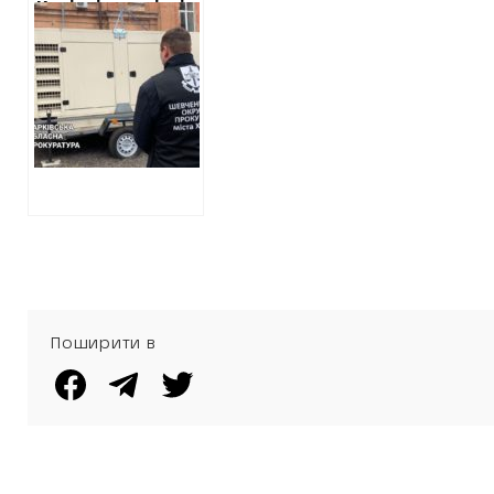
Ковідні закупівлі:
Прокуратура
повідомила про
підозру
співробітнику
обласної лікарні
щодо мільйонної
переплати за
генератори
Поширити в