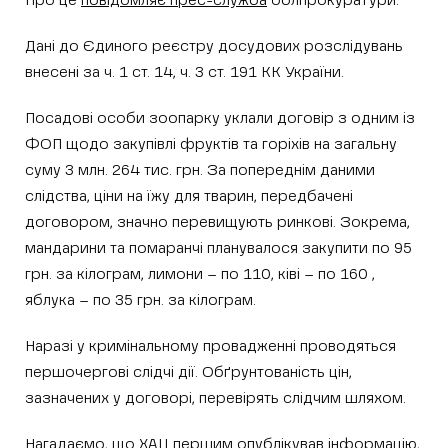
Про це
повідомляє прес-служба
облпрокуратури.
Дані до Єдиного реєстру досудових розслідувань
внесені за ч. 1 ст. 14, ч. 3 ст. 191 КК України.
Посадові особи зоопарку уклали договір з одним із
ФОП щодо закупівлі фруктів та горіхів на загальну
суму 3 млн. 264 тис. грн. За попереднім даними
слідства, ціни на їжу для тварин, передбачені
договором, значно перевищують ринкові. Зокрема,
мандарини та помаранчі планувалося закупити по 95
грн. за кілограм, лимони – по 110, ківі – по 160 ,
яблука – по 35 грн. за кілограм.
Наразі у кримінальному провадженні проводяться
першочергові слідчі дії. Обґрунтованість цін,
зазначених у договорі, перевірять слідчим шляхом.
Нагадаємо, що ХАЦ першим опублікував інформацію,