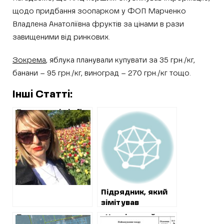
щодо придбання зоопарком у ФОП Марченко
Владлена Анатоліївна фруктів за цінами в рази
завищеними від ринкових.
Зокрема
, яблука планували купувати за 35 грн./кг,
банани – 95 грн./кг, виноград – 270 грн./кг тощо.
Інші Статті:
Талановиті сім’ї
харківського
метро. Частина 2.
Сім’я Поліщук
Підрядник, який
зімітував
виконання робіт з
Прокуратура
«Харківський