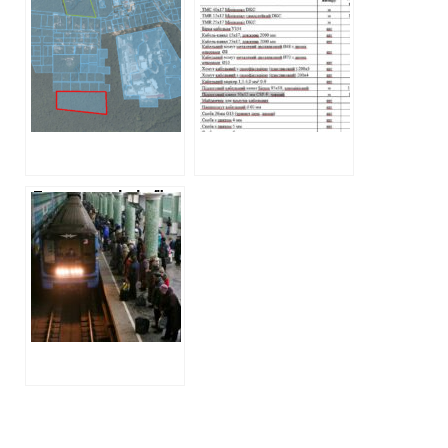
пожежної
повернула 3
метрополітен»
сигналізації сяде
гектара землі в
купує електричне
на лаву підсудних
лісопарку,
обладнання по
вартістю 63
вдвічі завищеним
мільйона гривень
цінам
Талановиті сім’ї
харківського
метро. Частина 3.
Кучеренко