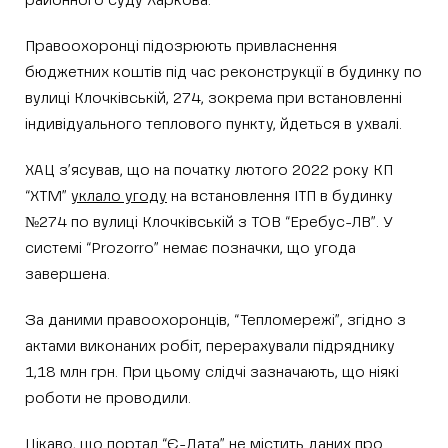
районного суду Харкова.
Правоохоронці підозрюють привласнення
бюджетних коштів під час реконструкції в будинку по
вулиці Клочківській, 274, зокрема при встановленні
індивідуального теплового пункту, йдеться в ухвалі.
ХАЦ з’ясував, що на початку лютого 2022 року КП
“ХТМ”
уклало угоду
на встановлення ІТП в будинку
№274 по вулиці Клочківській з ТОВ “Еребус-ЛВ”. У
системі “Prozorro” немає позначки, що угода
завершена.
За даними правоохоронців, “Тепломережі”, згідно з
актами виконаних робіт, перерахували підряднику
1,18 млн грн. При цьому слідчі зазначають, що ніякі
роботи не проводили.
Цікаво, що портал “Є-Дата” не містить даних про