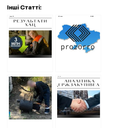
Інші Статті:
Після звернення
“Тепломережі”
ХАЦ
відреагували на
“Тепломережі”
публікацію ХАЦ та
зменшили
розірвали
вартість
договір з фірмою
ремонтних робіт
обвинуваченого у
на три мільйони
справі
гривень
Малоданилівських
очисних споруд
Суд арештував
Хто отримав два
автівку
мільярда за
підприємця,
“непрозорими”
якого
тендерами на
підозрюють у
Харківщині у
постачанні
травні
неякісних
буржуйок
харківським