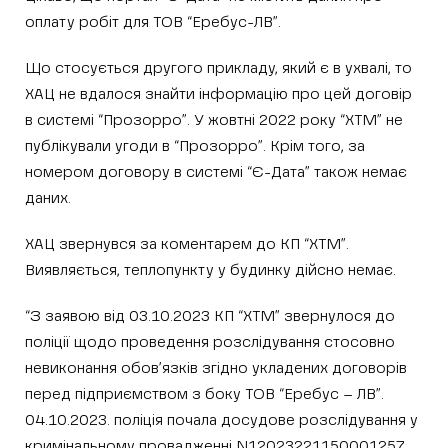
оплату робіт для ТОВ “Еребус-ЛВ”.
Що стосується другого прикладу, який є в ухвалі, то
ХАЦ не вдалося знайти інформацію про цей договір
в системі “Прозорро”. У жовтні 2022 року “ХТМ” не
публікували угоди в “Прозорро”. Крім того, за
номером договору в системі “Є-Дата” також немає
даних.
ХАЦ звернувся за коментарем до КП “ХТМ”.
Виявляється, теплопункту у будинку дійсно немає.
“З заявою від 03.10.2023 КП “ХТМ” звернулося до
поліції щодо проведення розслідування стосовно
невиконання обов’язків згідно укладених договорів
перед підприємством з боку ТОВ “Еребус – ЛВ”.
04.10.2023. поліція почала досудове розслідування у
кримінальному провадженні N12023221150001257