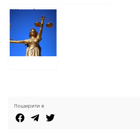
військовим
У Харкові
керівника лікарні,
якого
підозрюють у
розкраданні двох
мільйонів
відправили під
домашній арешт
Поширити в