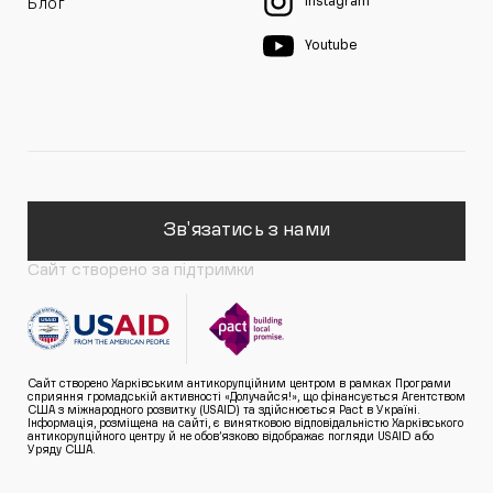
Instagram
Блог
Youtube
Зв'язатись з нами
Сайт створено за підтримки
Сайт створено Харківським антикорупційним центром в рамках Програми
сприяння громадській активності «Долучайся!», що фінансується Агентством
США з міжнародного розвитку (USAID) та здійснюється Pact в Україні.
Інформація, розміщена на сайті, є винятковою відповідальністю Харківського
антикорупційного центру й не обов’язково відображає погляди USAID або
Уряду США.