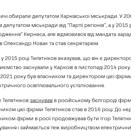
ричі обирали депутатом Харківської міськради. У 20
 депутатом міськради від “Партії регіонів”, а у 201
родження” Кернеса, але відмовився від мандата зара
 Олександр Новак та став секретарем.
 у 2015 році Телятніков вказував, що він є директо
иємство заснували у Харкові в листопаді 2014 року.
о 2021 року був власником та директором цієї фірм
тричного освітлювального устатковання.
у Телятніков
заснував
в російському бєлгороді фірм
ником цієї фірми Телятніков став в 2016 році. До н
ником фірми в росії продовжував бути Ігор Телятні
ування і займається теж виробництвом електрични