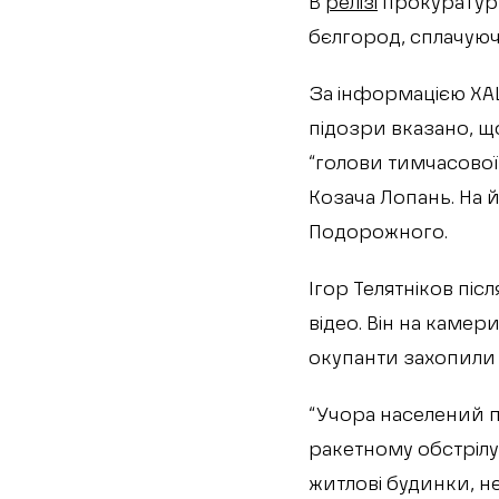
В
релізі
прокуратури
бєлгород, сплачуюч
За інформацією ХАЦ
підозри вказано, що
“голови тимчасової 
Козача Лопань. На 
Подорожного.
Ігор Телятніков пі
відео. Він на камер
окупанти захопили 
“Учора населений п
ракетному обстрілу 
житлові будинки, не