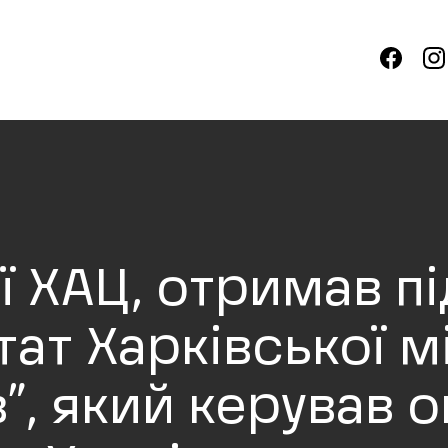
ії ХАЦ, отримав п
ат Харківської м
ів”, який керував