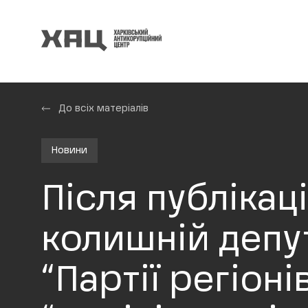
До всіх матеріалів
Новини
Після публікац
колишній депут
“Партії регіон