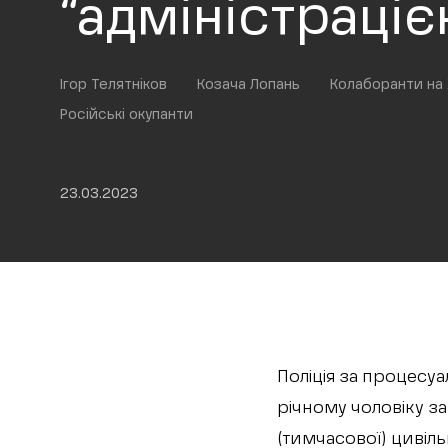
“адміністраціє
Ігор Телятніков
Козача Лопань
Колаборанти на 
Російські окупанти
23.03.2023
Поліція за процесу
річному чоловіку за
(тимчасової) цивіль