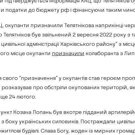
 підтверджується інформація ХАЦ, що Телятніков бу
и податки до бюджету рф і фінансуючи таким чином 
, окупанти призначили Телятнікова наприкінці червн
 Телятніков був звільнений 2 вересня 2022 року з т
цивільної адміністрації Харківського району” з місц
його місце окупанти
призначили
колаборанта з Липц
сля свого “призначення” у окупантів став героєм пр
и розказував про обстріли окупованих територій, як
ще 24 лютого.
ункт Козача Лопань був вкотре підданий артилерій
з боку українських силовиків. Постраждали цивільн
житлові будівлі. Слава Богу, жоден із мирних грома