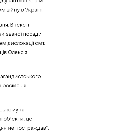
дував бізнес в м.
війну в Україні.
я. В тексті
ак званої посади
ем дислокації смт.
ів Олексія
опагандистського
і російські
ському та
і обʼєкти, це
дян не постраждав”,