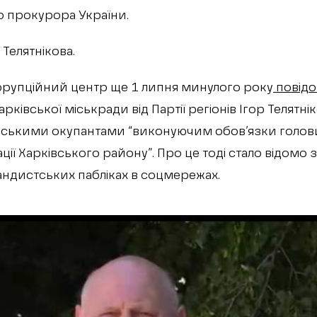
о прокурора України.
Телятнікова.
орупційний центр ще 1 липня минулого року
повід
рківської міськради від Партії регіонів Ігор Телятні
ськими окупантами “виконуючим обов’язки голов
ації Харківського району”. Про це тоді стало відомо 
ндистських пабліках в соцмережах.