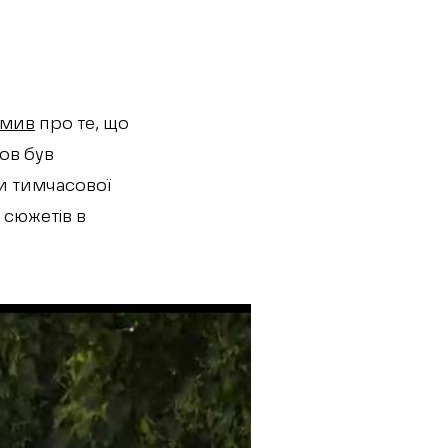
омив
про те, що
ков був
и тимчасової
з сюжетів в