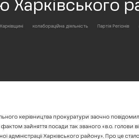
ю Харківського р
Харківщині
колабораційна діяльність
Партія Регіонів
ального керівництва прокуратури заочно повідомил
 фактом зайняття посади так званого «в.о. голови в
ної адміністрації Харківського району». Про це стал