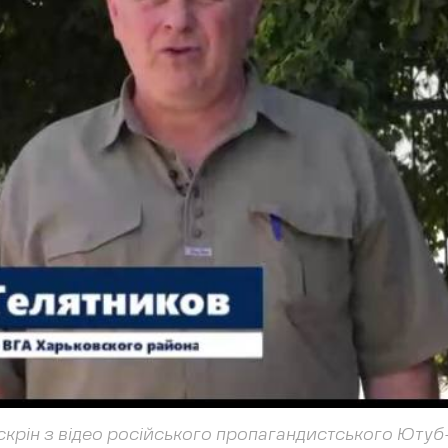
 скрін з відео російського пропагандистського Ютуб-