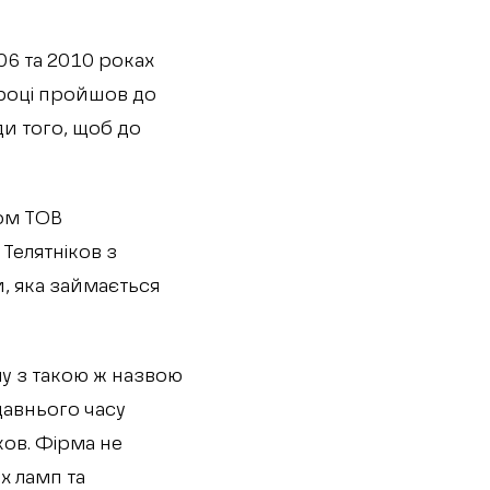
06 та 2010 роках
5 році пройшов до
ди того, щоб до
ром ТОВ
 Телятніков з
и, яка займається
у з такою ж назвою
едавнього часу
ков. Фірма не
х ламп та