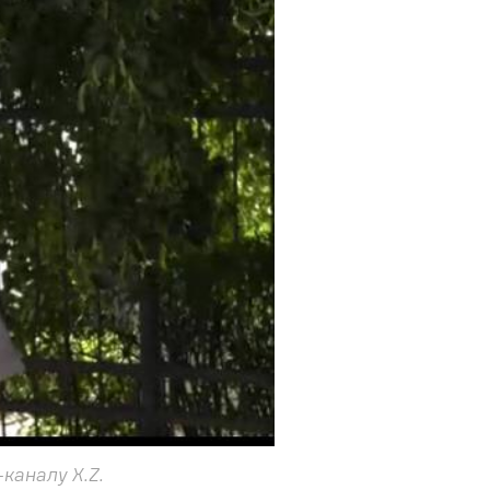
каналу X.Z.