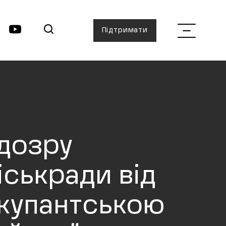
Підтримати
ідозру
іськради від
 окупантською