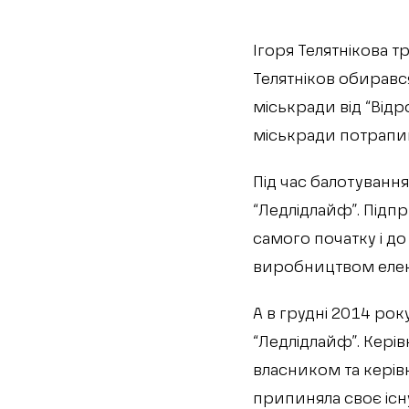
Ігоря Телятнікова т
Телятніков обирався
міськради від “Від
міськради потрапив
Під час балотування
“Ледлідлайф”. Підпр
самого початку і д
виробництвом елек
А в грудні 2014 рок
“Ледлідлайф”. Керів
власником та керів
припиняла своє існ