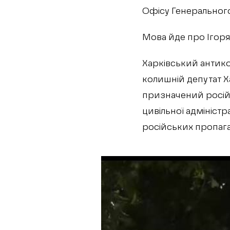
Офісу Генеральног
Мова йде про Ігоря 
Харківський антик
колишній депутат Ха
призначений росій
цивільної адміністр
російських пропага