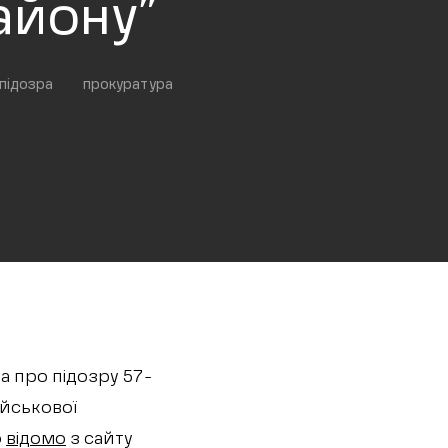
айону”
підозра
прокуратура
а про підозру 57-
ійськової
о
відомо
з сайту