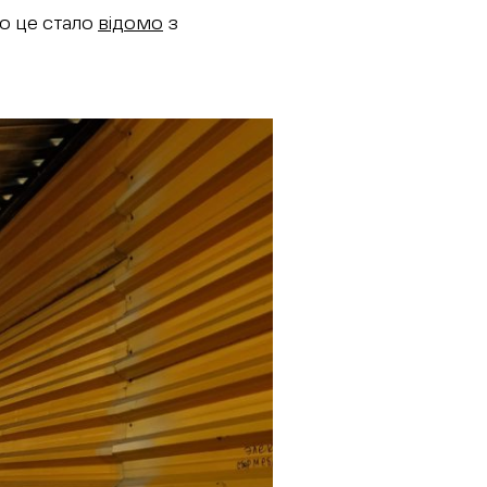
о це стало
відомо
з