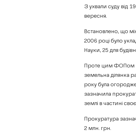
З ухвали суду від 1
вересня.
Встановлено, що мі
2006 році було укл
Науки, 25 для будівн
Проте цим ФОПом з 
земельна ділянка р
року була огородже
зазначила прокура
землі в частині сво
Прокуратура зазнач
2 млн. грн.