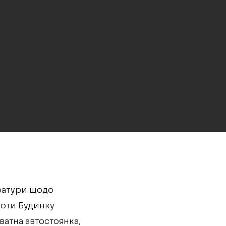
уратури щодо
роти Будинку
ватна автостоянка,