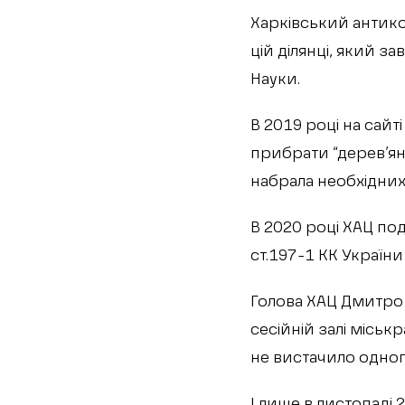
Харківський антик
цій ділянці, який 
Науки.
В 2019 році на сайт
прибрати “дерев’ян
набрала необхідних 
В 2020 році ХАЦ по
ст.197-1 КК України
Голова ХАЦ Дмитро 
сесійній залі місь
не вистачило одног
І лише в листопаді 