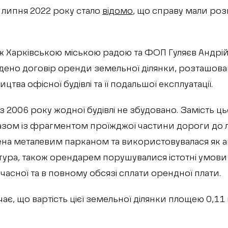
9 липня 2022 року стало
відомо
, що справу мали роз
ж Харківською міською радою та ФОП Гуляєв Андрі
адено договір оренди земельної ділянки, розташова
ицтва офісної будівлі та її подальшої експлуатації.
2006 року жодної будівлі не збудовано. Замість ц
азом із фрагментом проїжджої частини дороги до 
на металевим парканом та використовувалася як а
тура, також орендарем порушувалися істотні умов
єчасної та в повному обсязі сплати орендної плати.
ає, що вартість цієї земельної ділянки площею 0,11