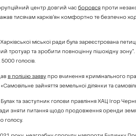
орупційний центр довгий час
боровся
проти незак
заважав тисячам харків’ян комфортно те безпечно х
і Харківської міської ради була зареєстрована пети
ий тротуар та зробити повноцінну пішохідну зону”. 
5000 голосів.
дав
в поліцію заяву
про вчинення кримінального пр
 «Самовільне зайняття земельної ділянки та самовіл
Булах та заступник голови правління ХАЦ Ігор Чер
кради зняти питання щодо продовження оренди землі
о голосу.
2021 року, незграбну споруду навпроти Будинку Проє