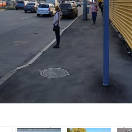
о
Суд не взяв під
Прокуратура
Виїхав