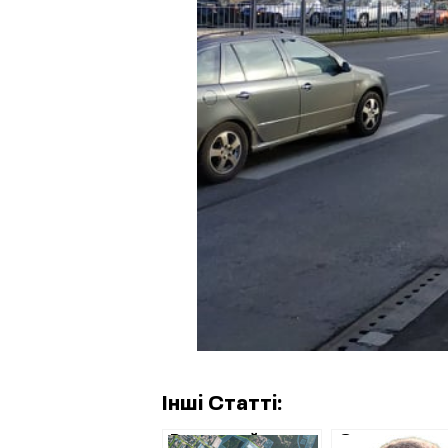
Інші Статті:
Верховний суд
Справа щод