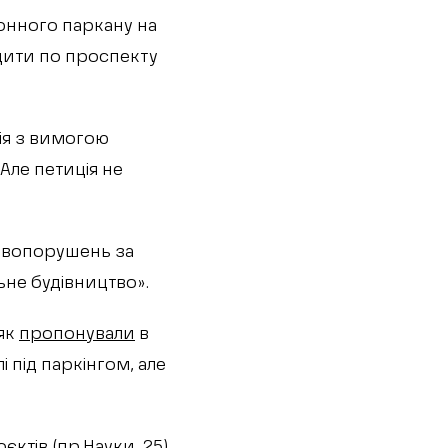
онного паркану на
одити по проспекту
ція з вимогою
Але петиція не
авопорушень за
ьне будівництво».
няк
пропонували
в
 під паркінгом, але
ктів (пр.Науки, 25)