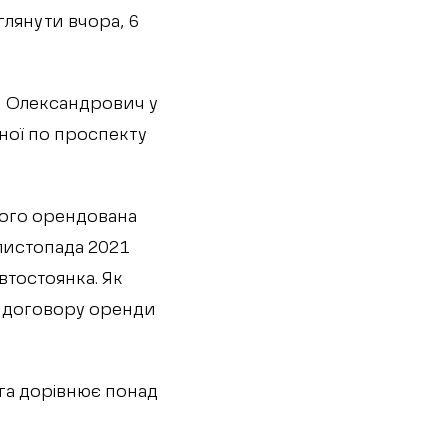
глянути вчора, 6
й Олександрович у
ної по проспекту
ього орендована
листопада 2021
втостоянка. Як
и договору оренди
 га дорівнює понад