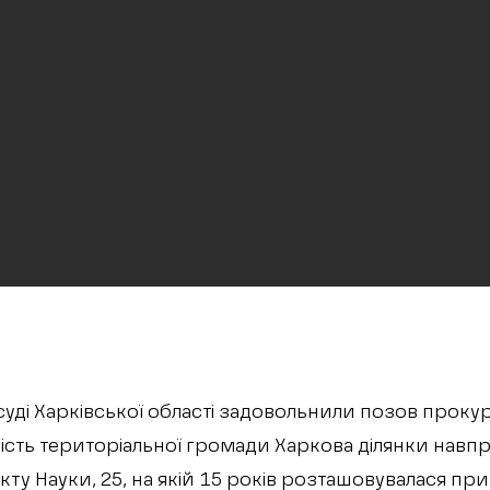
уді Харківської області задовольнили позов прок
ість територіальної громади Харкова ділянки навп
ту Науки, 25, на якій 15 років розташовувалася при