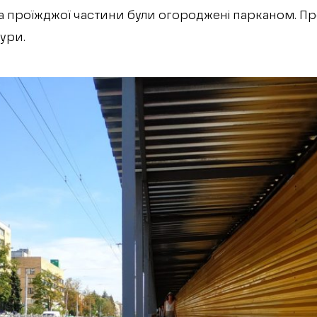
на проїжджої частини були огороджені парканом. Пр
ури.