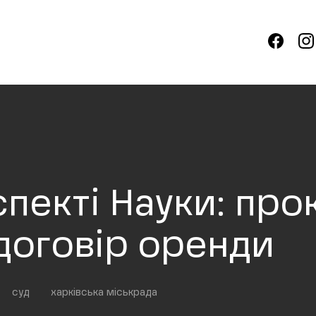
спекті Науки: про
 договір оренди
суд
харківська міськрада