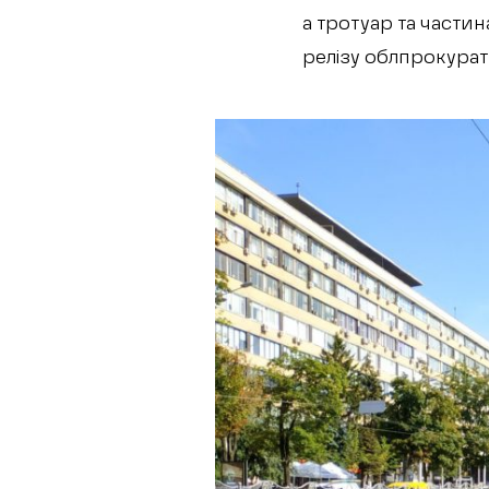
а тротуар та части
релізу облпрокурат