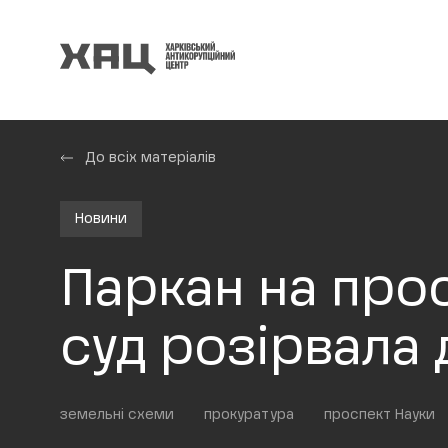
До всіх матеріалів
Новини
Паркан на про
суд розірвала
земельні схеми
прокуратура
проспект Науки