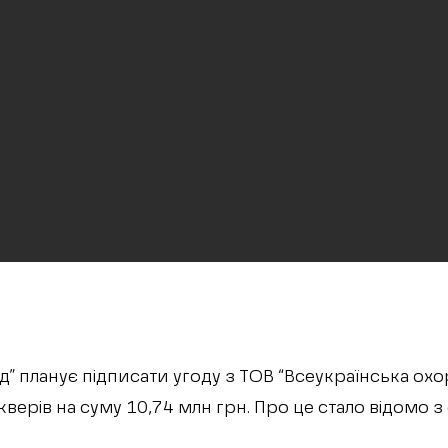
д” планує підписати угоду з ТОВ “Всеукраїнська охо
кверів на суму 10,74 млн грн. Про це стало відомо з