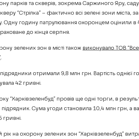
ну парків та скверів, зокрема Саржиного Яру, саду
кверу “Стрілка” – фактично всі зелені зони міста, з
. Одну годину патрулювання охоронцем оцінили в 
раховане до кінця серпня.
ону зелених зон в місті також
виконувало ТОВ “Все
”
.
ідрядники отримали 9,8 млн грн. Вартість однієї 
вала 42 гривні.
оку “Харківзеленбуд” провів ще одні торги, в резуль
підрядник. Сума угоди становила 10,4 млн грн, а в
 гривні.
 рік на охорону зелених зон “Харківзеленбуд” витр