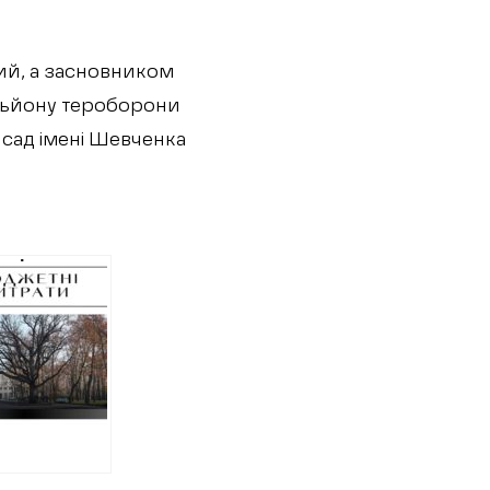
ий, а засновником
альйону тероборони
сад імені Шевченка
тні
нці
мують
 10
онів гривень
трулювання
вських
в