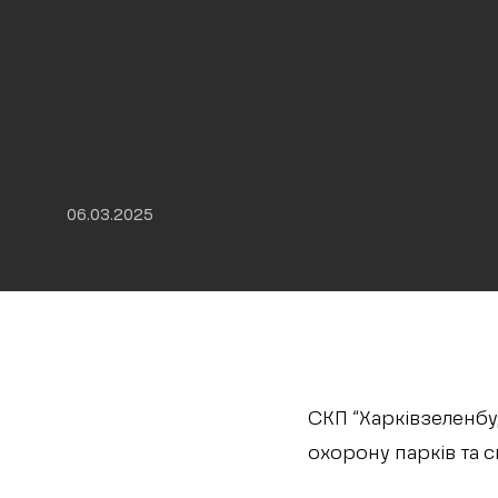
06.03.2025
СКП “Харківзеленбу
охорону парків та с