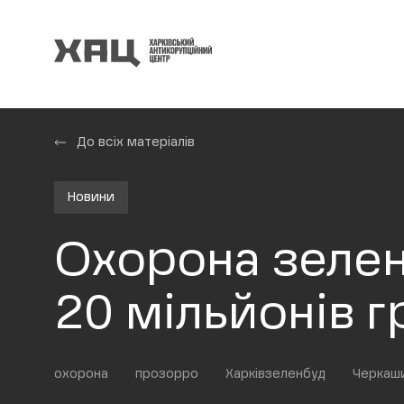
До всіх матеріалів
Новини
Охорона зелен
20 мільйонів г
охорона
прозорро
Харківзеленбуд
Черкаш