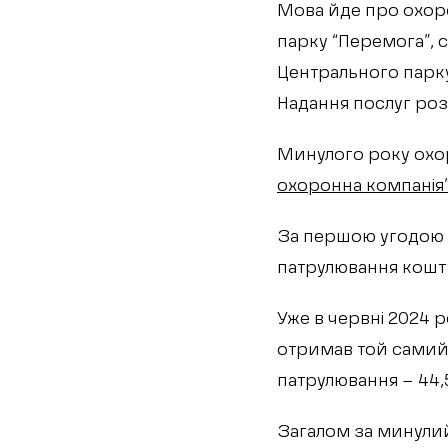
Мова йде про охоро
парку “Перемога”, с
Центрального парку
Надання послуг роз
Минулого року охор
охоронна компанія
За першою угодою п
патрулювання кошту
Уже в червні 2024 р
отримав той самий 
патрулювання – 44,5
Загалом за минулий