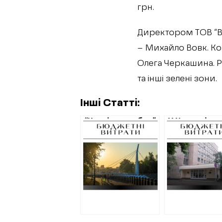
грн.
Директором ТОВ “Вс
– Михайло Вовк. К
Олега Черкашина. 
та інші зелені зони.
Інші Статті:
“Харківзеленбуд”
У Харкові
додатково
витратять п
планує витратити
10 мільйонів
10 мільйонів
гривень на
гривень на
ремонт
охорону скверів
студентсько
лікарні за
засекречен
цінами