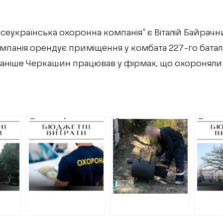
еукраїнська охоронна компанія” є Віталій Байрачн
омпанія орендує приміщення у комбата 227-го бат
Раніше Черкашин працював у фірмах, що охороняли 
Приватні
Суд арештував
Прива
онад
охоронці
автівку
охоро
отримають 10
підприємця,
отри
мільйонів гривень
якого
майже
за охорону
підозрюють у
мільй
ї
комунального
постачанні
за па
майна у Харкові
неякісних
харкі
ими
буржуйок
паркі
харківським
військовим