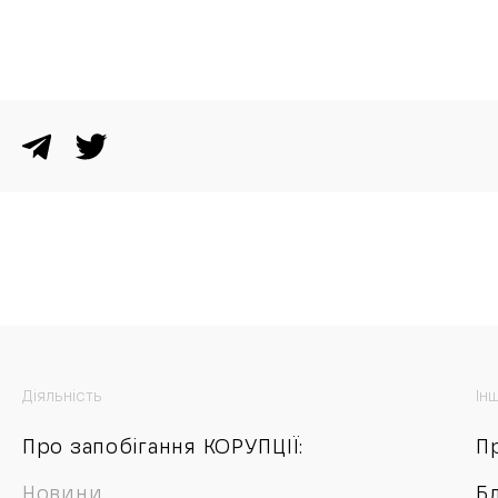
Діяльність
Ін
Про запобігання КОРУПЦІЇ:
П
Новини
Б