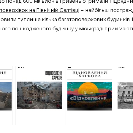
що понад 600 мільйонів гривень
отримали підрядни
поверхівок на Північній Салтівці
– найбільш постраж
новили тут лише кілька багатоповерхових будинків.
ншого пошкодженого будинку у міськраді приймают
 на
Міськрада
Програма
“Житл
оголосила
“єВідновлення” на
відре
тендер на
Харківщині:
“Віде
хівок
відновлення
цифри, проплати
будин
сені:
будинку у центрі
та проблеми
значн
Харкова, який
переп
али
планували знести