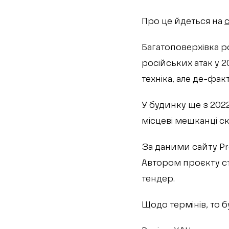
Про це йдеться на
с
Багатоповерхівка ро
російських атак у 2
техніка, але де-фа
У будинку ще з 2022
місцеві мешканці с
За даними сайту Pr
Автором проєкту ст
тендер.
Щодо термінів, то 