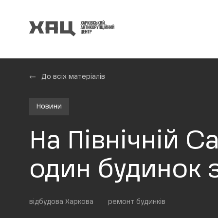
До всіх матеріалів
Новини
На Північній С
один будинок 
відбудова Харкова
ремонт будинків