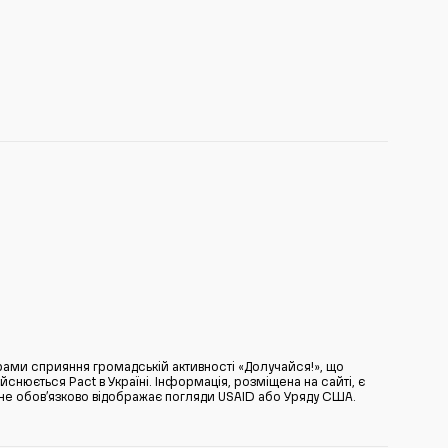
ами сприяння громадській активності «Долучайся!», що
нюється Pact в Україні. Інформація, розміщена на сайті, є
̆ не обов’язково відображає погляди USAID або Уряду США.