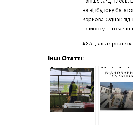
Раніше ХАЦ писав, 
на відбудову багато
Харкова. Однак від
ремонту того чи і
#ХАЦ_альтернатива
Інші Статті:
Понад 20
20 мільйонів
мільйонів на
відбудову
відбудову
харківських
харківських
багатоповер
багатоповерхівок
від початку о
у серпні: які
які будинки
будинки
профінансув
профінансували