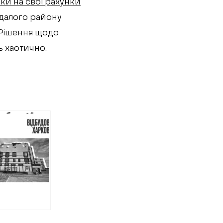
ки на свої рахунки
далого району
 Рішення щодо
ь хаотично.
обуд-1”
монтує
нський
ок” зі
ими
латами