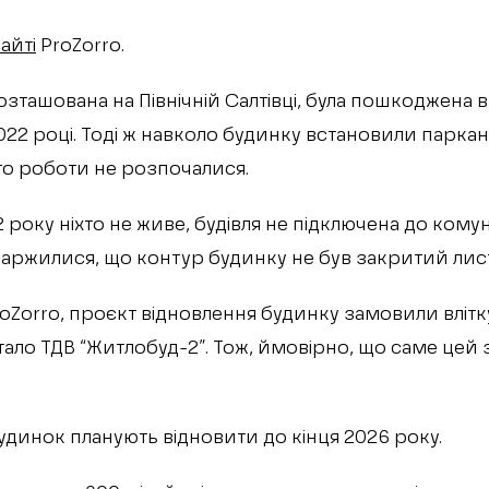
айті
ProZorro.
зташована на Північній Салтівці, була пошкоджена 
022 році. Тоді ж навколо будинку встановили паркан,
кто роботи не розпочалися.
 року ніхто не живе, будівля не підключена до комуні
каржилися, що контур будинку не був закритий лис
oZorro, проєкт відновлення будинку замовили влітк
ало ТДВ “Житлобуд-2”. Тож, ймовірно, що саме цей
будинок планують відновити до кінця 2026 року.