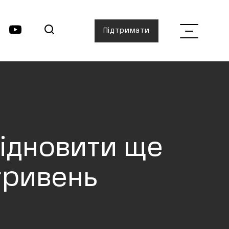
Підтримати
відновити ще
гривень