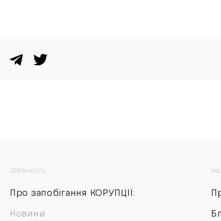
Діяльність
Ін
Про запобігання КОРУПЦІЇ:
П
Новини
Б