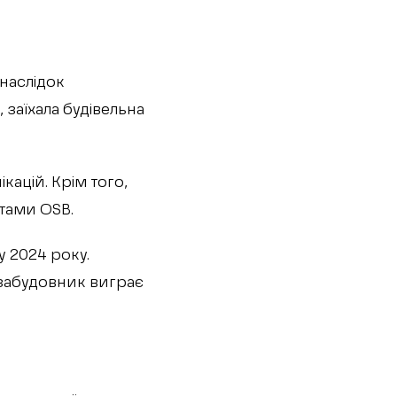
внаслідок
 заїхала будівельна
кацій. Крім того,
тами OSB.
у 2024 року.
 забудовник виграє