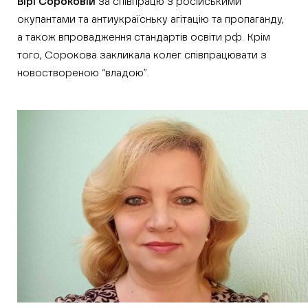
Вірі Сороковій
за співпрацю з російськими
окупантами та антиукраїсньку агітацію та пропаганду,
а також впровадження стандартів освіти рф. Крім
того, Сорокова закликала колег співпрацювати з
новоствореною “владою”.