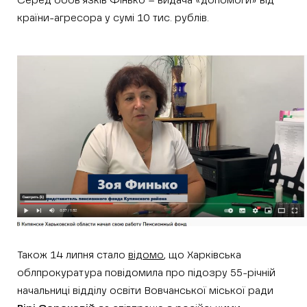
Серед обов‘язків Фінько – видача «допомоги» від
країни-агресора у сумі 10 тис. рублів.
Також 14 липня стало
відомо
, що Харківська
облпрокуратура повідомила про підозру 55-річній
начальниці відділу освіти Вовчанської міської ради