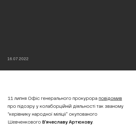
16.07.2022
11 липня Офіс генерального прокурора
повідомив
про підозру у колаборційній діяльності так званому
“керівнику народної міліції” окупованого
Шевченкового
В’ячеславу Артюхову
.