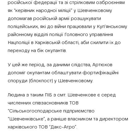
російської федерації та зі стрілковим озброєнням
як “керівник народної міліції” у Шевченковому
допомагав російській армії розшукувати
поліцейських, які до війни працювали у Куп’янському
районному відділі поліції Головного управління
Нацполіції в Харківській області, аби схилити їх до
переходу на бік окупантів.
У цей же період, за даними слідства, Артюхов
допоміг окупантам облаштувати фортифікаційні
споруди (блокпост) у Шевченковому.
Людина з таким ПІБ з смт. Шевченкове є серед
численних співзасновників ТОВ
“Сільськогосподарське підприємство
“Шевченківське”, а раніше власником та директором
харківського ТОВ “Дакс-Агро”.