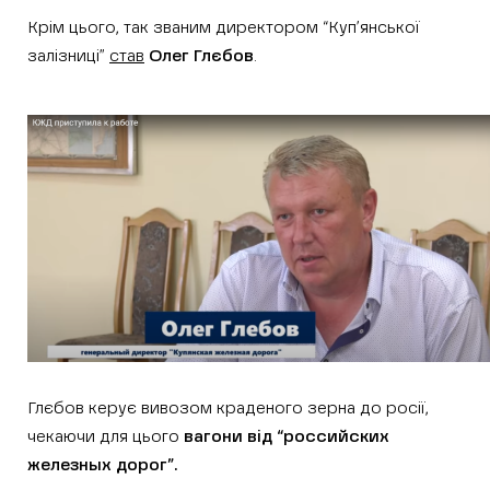
Крім цього, так званим директором “Куп’янської
залізниці”
став
Олег Глєбов
.
Глєбов керує вивозом краденого зерна до росії,
чекаючи для цього
вагони від “российских
железных дорог”.