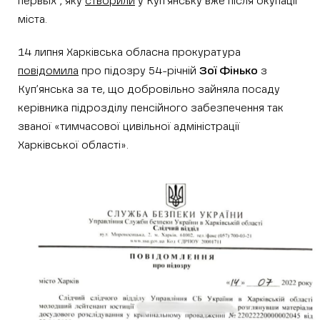
первых”, яку
створили
у Куп’янську вже після окупації
міста.
14 липня Харківська обласна прокуратура
повідомила
про підозру 54-річній
Зої Фінько
з
Куп’янська за те, що добровільно зайняла посаду
керівника підрозділу пенсійного забезпечення так
званої «тимчасової цивільної адміністрації
Харківської області».