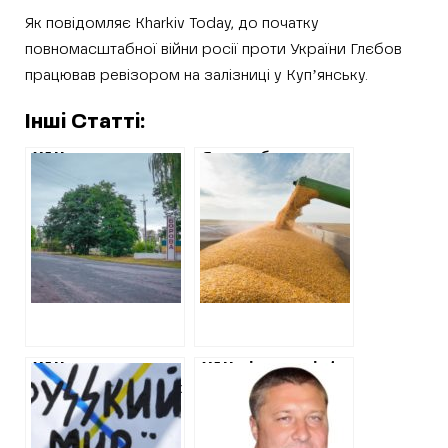
Як повідомляє Kharkiv Today, до початку
повномасштабної війни росії проти України Глєбов
працював ревізором на залізниці у Купʼянську.
Інші Статті:
ХАЦ
Як колаборанти на
ідентифікував
Харківщині
заступницю
вивозили
Борівського
українське зерно:
селищного
подробиці
голови, яку
підозрюють в
колабораціонізмі
ХАЦ
ХАЦ дізнався ім’я
ідентифікував так
ще одного
званого
депутата
«начальника
Куп’янської