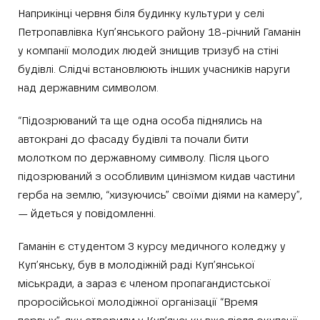
Наприкінці червня біля будинку культури у селі
Петропавлівка Куп’янського району 18-річний Гаманін
у компанії молодих людей знищив тризуб на стіні
будівлі. Слідчі встановлюють інших учасників наруги
над державним символом.
“Підозрюваний та ще одна особа піднялись на
автокрані до фасаду будівлі та почали бити
молотком по державному символу. Після цього
підозрюваний з особливим цинізмом кидав частини
герба на землю, “хизуючись” своїми діями на камеру”,
— йдеться у повідомленні.
Гаманін є студентом 3 курсу медичного коледжу у
Куп’янську, був в молодіжній раді Куп’янської
міськради, а зараз є членом пропагандистської
проросійської молодіжної організації “Время