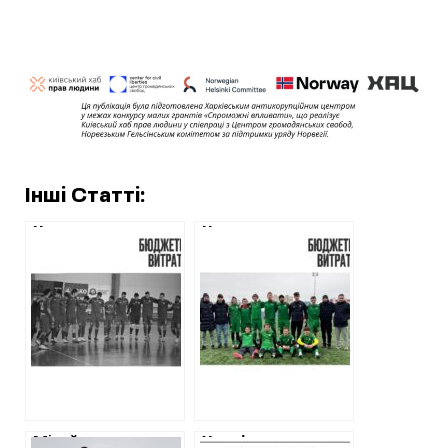
Інші Статті:
На спортивну
На утримання
форму для
“мініфутбольної
мініфутбольного
іграшки” у
клубу “Харків”
Харкові
витратять понад
витратять понад
мільйон гривень
чотири мільйони
гривень
Мільйони на
Харків витратив