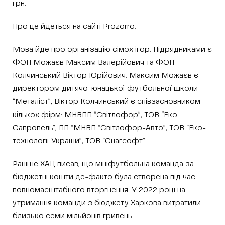
грн.
Про це йдеться на сайті Prozorro.
Мова йде про організацію сімох ігор. Підрядниками є
ФОП Можаєв Максим Валерійович та ФОП
Колчинський Віктор Юрійович. Максим Можаєв є
директором дитячо-юнацької футбольної школи
“Металіст”, Віктор Колчинський є співзасновником
кількох фірм: МНВПП “Світлофор”, ТОВ “Еко
Сапропель”, ПП “МНВП “Світлофор-Авто”, ТОВ “Еко-
технології України”, ТОВ “Снагсофт”.
Раніше ХАЦ
писав
, що мініфутбольна команда за
бюджетні кошти де-факто була створена під час
повномасштабного вторгнення. У 2022 році на
утримання команди з бюджету Харкова витратили
близько семи мільйонів гривень.