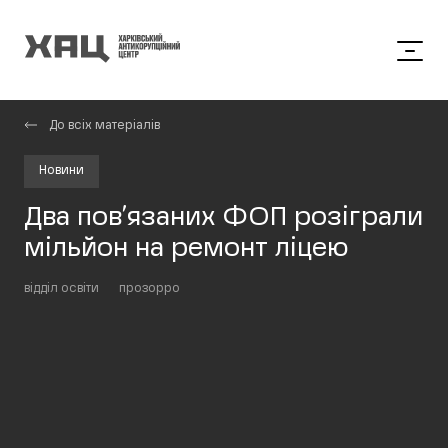
До всіх матеріалів
Новини
Два пов’язаних ФОП розіграли
мільйон на ремонт ліцею
відділ освіти
прозорро