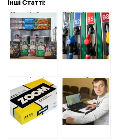
Інші Статті:
Меню від Євгена
На Харківщині
Клопотенка: хто
освітяни
на Харківщині
планують
купує дорогі
придбати бензин
приправи та
та диз.паливо по
спеції
завищеним цінам
Як харківські
Суд не обрав
комунальники
жодного
переплачують за
запобіжного
папір, купуючи
заходу голові
без торгів
Малоданилівської
селищної ради,
якого вдруге за
три місяці
підозрюють у
заволодінні