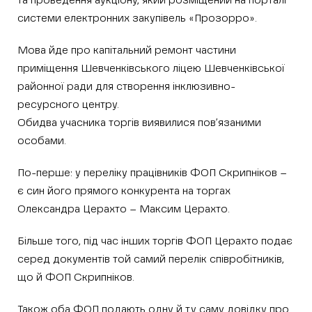
та проведення аукціону, який розміщений на порталі
системи електронних закупівель «Прозорро».
Мова йде про капітальний ремонт частини
приміщення Шевченківського ліцею Шевченківської
районної ради для створення інклюзивно-
ресурсного центру.
Обидва учасника торгів виявилися пов’язаними
особами.
По-перше: у переліку працівників ФОП Скрипніков –
є син його прямого конкурента на торгах
Олександра Церахто – Максим Церахто.
Більше того, під час інших торгів ФОП Церахто подає
серед документів той самий перелік співробітників,
що й ФОП Скрипніков.
Також оба ФОП подають одну й ту саму довідку про