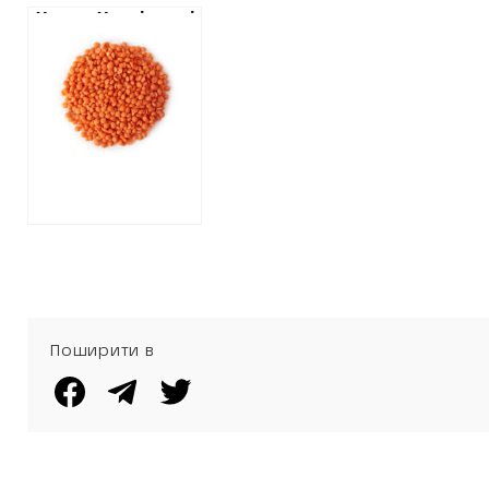
Хто на Харківщині
бюджетними
купує коштовну
коштами
сочевицю для
шкільного меню
Клопотенка
Поширити в