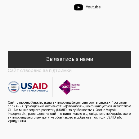
Youtube
Зв'язатись з нами
Сайт створено за підтримки
Сайт створено Харківським антикорупційним центром в рамках Програми
сприяння громадській активності «Долучайся!», що фінансується Агентством
США з міжнародного розвитку (USAID) та здійснюється Pact в Україні.
Інформація, розміщена на сайті, є винятковою відповідальністю Харківського
антикорупційного центру й не обов’язково відображає погляди USAID або
Уряду США.