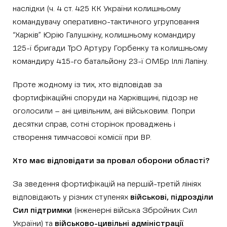
наслідки (ч. 4 ст. 425 КК України колишньому
командувачу оперативно-тактичного угруповання
“Харків” Юрію Галушкіну, колишньому командиру
125-ї бригади ТрО Артуру Горбенку та колишньому
командиру 415-го батальйону 23-ї ОМБр Іллі Лапіну.
Проте жодному із тих, хто відповідав за
фортифікаційні споруди на Харківщині, підозр не
оголосили – ані цивільним, ані військовим. Попри
десятки справ, сотні сторінок проваджень і
створення тимчасової комісії при ВР.
Хто має відповідати за провал оборони області?
За зведення фортифікацій на першій-третій лініях
відповідають у різних ступенях
військові, підрозділи
Сил підтримки
(інженерні війська Збройних Сил
України) та
військово-цивільні адміністрації
.