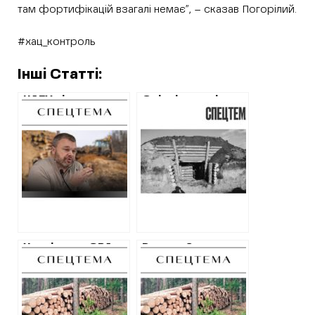
там фортифікацій взагалі немає”, – сказав Погорілий.
#хац_контроль
Інші Статті:
НАБУ відкрило
Слідчі перевірять
справу про
ще одну фірму,
завищення цін на
яка “ожила” у
купівлю деревини
2023 році та
– із ХОВА
одразу отримала
звільнився
від Харківської
відповідальний за
ОВА 100 млн грн
фортифікації
на будівництво
фортифікацій
Харківська ОВА
Рекорд?
знову купує
Харківська ОВА
деревину для
півтора місяці не
фортифікацій у
купує деревину
приватних фірм
для