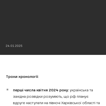
24.01.2025
Трохи хронології:
перші числа квітня 2024 року:
українська та
західна розвідки розуміють, що рф планує
вдруге наступати на півночі Харківської області та