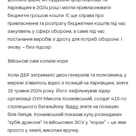
Харківщині в 2024 році і могли привласнювати
бюджетні грошові кошти. Є ще справа про
привласнення та розтрату бюджетних коштів під час
закупівель у сфері оборони, а саме під час
постачання виробів з дроту для потреб оборони. І
знову – без підозр.
Військові самі копали нори
Коли ДБР затримало двох генералів та полковника, у
мережі з’явилось відео з позицій на Харківщині, зняте
16 травня 2024 року. Його зафільмував лідер
організації ОУН Микола Коханівський, солдат 415-го
стрілецького батальйону. В
ідео
зняте на позиціях
біля Липців. Коханівський показав купу розкиданих
“зубів дракона” та військових ЗСУ у “норах” – це ями
просто у землі, викопані вручну.