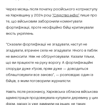
Через місяць після початку російського котрнаступу
на Харківщину у 2024 році
“Слідство.інфо”
пише про
те, що військовим заборонили коментувати
фортифікації, проте неофіційно бійці критикували
якість укріплень.
“Сказали фортифікації не згадувати, наступ не
згадувати, втрачені села не згадувати. Нічого в паблік
не виносити. Ніяк не обґрунтовували. Казали тільки,
що ви працюєте на руку ворогу. А фортифікаційні
споруди дуже х*рові, прям дуже — доводиться
облаштовувати все заново”, — розповідає один із
бійців, з яким поговорили журналісти.
Навіть після резонансу, Харківська обласна військова
адміністрація продовжувала купувати деревину у цих
фірм, зараз їх уже замінили на інших, не таких