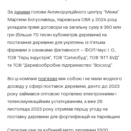
За
даними
голови Антикорупційного центру “Межа”
Мартини Богуславець, Харківська ОВА у 2024 році
укладала прямі договори на загальну суму в 360 млн
грн (більше 70 тисяч кубометрів деревини) на
постачання деревини для укріплень із п’ятьма
фірмами з ознаками фіктивності – ФОП Чаус І. О.,
ТОВ “Герц Індустрія”, ТОВ “Сатисбуд”, ТОВ “АТТ БУД”
та ТОВ “Деревообробне підприємство “Восход”.
Всі ці компанії
пов’язані
між собою і не мали жодного
досвіду у сфері поставок деревини, дехто до 2023
року займався оптовою торгівлею електронними і
телекомунікаційним устаткуванням, а вже 28
листопада 2023 року отримав першу угоду на
поставку деревини для фортифікацій на Харківщині.
Середня ціна за кубічний метр деревини 5500