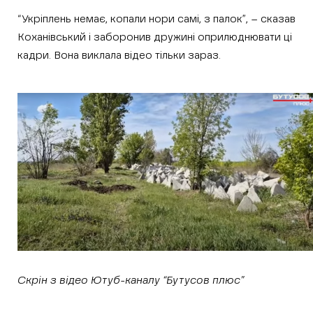
“Укріплень немає, копали нори самі, з палок”, – сказав
Коханівський і заборонив дружині оприлюднювати ці
кадри. Вона виклала відео тільки зараз.
Скрін з відео Ютуб-каналу “Бутусов плюс”