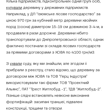
Кілька підприємств, підконтрольних одній групі осіб,
купували
деревину у державних підприємств.
Наприклад, у ДП “Ізюмське лісове господарство” за
ціною 970 грн за кубічний метр деревини хвойних
порід (сосна) діаметром 15-19 см довжиною 3-4 м, а
продавали в рази дорожче. Деревини нібито
транспортували до Дніпропетровської області, однак
фактично постачали зі складів лісових господарств
за прямими договорами з ХОВА по 4100 грн/м3.
З
ухвали
суду, яку ми знайшли, але згодом її
прибрали з реєстру, стало відомо, що деревину за
договором між ХОВА та ТОВ “Герц Індустрія”
використовували такі фірми: ТОВ “Проектний
Альянс”, ПАТ “Трест Житлобуд -1”, ТДВ “Житлобуд-2”.
Пізніше слідчі встановлять неякісне виконання
фортифікацій: засипані траншеї, підвалені
конструкції, тріщини та отвори.