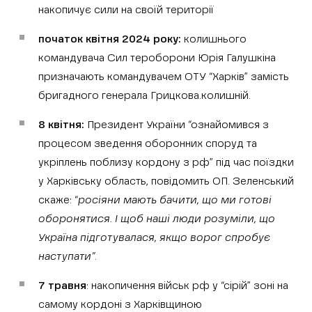
накопичує сили на своїй території
початок квітня 2024 року:
колишнього
командувача Сил тероборони Юрія Галушкіна
призначають командувачем ОТУ “Харків” замість
бригадного генерала Грицкова.колишній.
8 квітня:
Президент України “ознайомився з
процесом зведення оборонних споруд та
укріплень поблизу кордону з рф” під час поїздки
у Харківську область, повідомить ОП. Зеленський
скаже: “
росіяни мають бачити, що ми готові
оборонятися. І щоб наші люди розуміли, що
Україна підготувалася, якщо ворог спробує
наступати”
.
7 травня
: накопичення військ рф у “сірій” зоні на
самому кордоні з Харківщиною