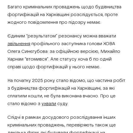
Багато кримінальних проваджень щодо будівництва
фортифікацій на Харківщині розслідується, проте
жодного повідомлення про підозру немає.
Єдиним “результатом” резонансу можна вважати
звільнення
профільного заступника голови ХОВА
Олега Синєгубова: за офіційною версією, Михайло
Харнам “втомився”. Але статусу хоча б по одній
справі щодо фортифікацій у нього немає.
На початку 2025 року стало відомо, що частина робіт
з будівництва фортифікацій на Харківщині, за які
сплатили кошти, не була виконана вчасно. Про це
стало відомо з
ухвали
суду.
Слідчі в рамках досудового розслідування інших
кримінальних проваджень, перевіряють також ще
декілька фірм, які будували фортифікації на