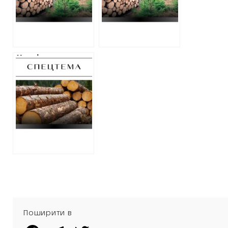
дорожче, ніж у
фортифікацій у
лісгоспів
сумнівних фірм –
тільки у лісгоспів
Харківська
обласна
військова
адміністрація не
відмовилась від
закупівлі
деревини для
фортифікацій у
приватних фірм
за завищеними
цінами
Поширити в