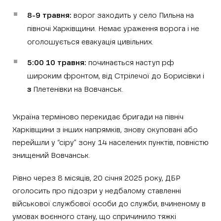
8-9 травня:
ворог заходить у село Пильна на
півночі Харківщини. Немає ураження ворога і не
оголошується евакуація цивільних.
5:00 10 травня:
починається наступ рф
широким фронтом, від Стрілечої до Борисівки і
з
Плетенівки на Вовчанськ.
Україна терміново перекидає бригади на північ
Харківщини з інших напрямків, знову окуповані або
перейшли у “сіру” зону 14 населених пунктів, повністю
знищений Вовчанськ.
Рівно через 8 місяців, 20 січня 2025 року, ДБР
оголосить про підозри у недбалому ставленні
військової службової особи до служби, вчиненому в
умовах воєнного стану, що спричинило тяжкі