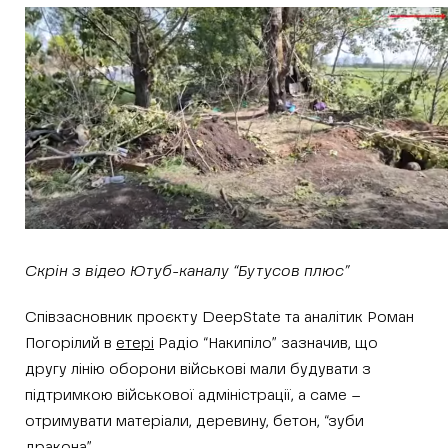
Скрін з відео Ютуб-каналу “Бутусов плюс”
Співзасновник проєкту DeepState та аналітик Роман
Погорілий в
етері
Радіо “Накипіло” зазначив, що
другу лінію оборони військові мали будувати з
підтримкою військової адміністрації, а саме –
отримувати матеріали, деревину, бетон, “зуби
дракона”.