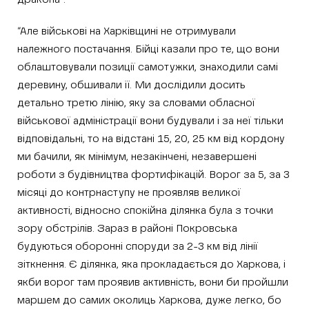
“Але військові на Харківщині не отримували
належного постачання. Бійці казали про те, що вони
облаштовували позиції самотужки, знаходили самі
деревину, обшивали її. Ми дослідили досить
детально третю лінію, яку за словами обласної
військової адміністрації вони будували і за неї тільки
відповідальні, то на відстані 15, 20, 25 км від кордону
ми бачили, як мінімум, незакінчені, незавершені
роботи з будівництва фортифікацій. Ворог за 5, за 3
місяці до контрнаступу не проявляв великої
активності, відносно спокійна ділянка була з точки
зору обстрілів. Зараз в районі Покровська
будуються оборонні споруди за 2-3 км від лінії
зіткнення. Є ділянка, яка прокладається до Харкова, і
якби ворог там проявив активність, вони би пройшли
маршем до самих околиць Харкова, дуже легко, бо