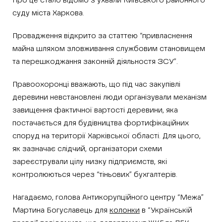
Про це стало відомо з ухвали Київського районного
суду міста Харкова.
Провадження відкрито за статтею “привласнення
майна шляхом зловживання службовим становищем
та перешкоджання законній діяльностя ЗСУ”.
Правоохоронці вважають, що під час закупівлі
деревини невстановлені люди організували механізм
завищення фактичної вартості деревини, яка
постачається для будівництва фортифікаційних
споруд на території Харківської області. Для цього,
як зазначає слідчий, організатори схеми
зареєстрували цілу низку підприємств, які
контролюються через “тіньових” бухгалтерів.
Нагадаємо, голова Антикорупційного центру “Межа”
Мартина Богуславець для
колонки
в “Українській