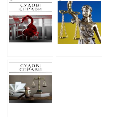
Суд виправдав та
Суд заарештував
звільнив з-під
квартири у
варти уродженця
незаконно
Шевченкового,
побудованій
якого
багатоповерхівці
обвинувачували у
на Куликівській
керівництві
“народною
поліцією”
Вироки за
колабораціонізм:
проблеми з
кваліфікацією та
співмірністю
покарання