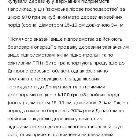
купували деревину у державних підприємств.
Наприклад, у ДП “Ізюмське лісове господарство” за
ціною
970 грн
за кубічний метр деревини хвойних
порід (сосна) діаметром 15-19 см довжиною 3-4 м.
“Після чого вказані вище підприємства здійснюють
безтоварні операції з продажу деревини зазначеним
вище підприємствам, які їм підконтрольні та по
фіктивним ТТН нібито транспортують продукцію до
Дніпропетровської області, однак фактично
постачають продукцію зі складів лісових
господарств до Департаменту за прямими
договорами за ціною
4100 гр
н м3 хвойних порід
(сосна), діаметром 15-19 см, довжиною 3-4 м. Так, за
період з січня по березень 2024 року Департамент
здійснив закупівлю деревини у приватних
підприємств, які підконтрольні невстановленій групі
осіб, та які причетні до вчинення вищевказаних