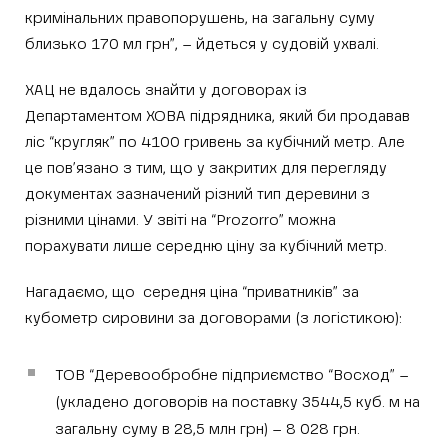
кримінальних правопорушень, на загальну суму
близько 170 мл грн”, – йдеться у судовій ухвалі.
ХАЦ не вдалось знайти у договорах із
Департаментом ХОВА підрядника, який би продавав
ліс “кругляк” по 4100 гривень за кубічний метр. Але
це пов’язано з тим, що у закритих для перегляду
документах зазначений різний тип деревини з
різними цінами. У звіті на “Prozorro” можна
порахувати лише середню ціну за кубічний метр.
Нагадаємо, що середня ціна “приватників” за
кубометр сировини за договорами (з логістикою):
ТОВ “Деревообробне підприємство “Восход” –
(укладено договорів на поставку 3544,5 куб. м на
загальну суму в 28,5 млн грн) – 8 028 грн.