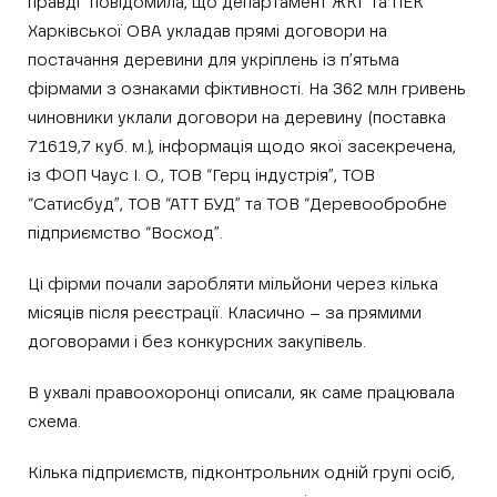
правді” повідомила, що департамент ЖКГ та ПЕК
Харківської ОВА укладав прямі договори на
постачання деревини для укріплень із п’ятьма
фірмами з ознаками фіктивності. На 362 млн гривень
чиновники уклали договори на деревину (поставка
71619,7 куб. м.), інформація щодо якої засекречена,
із ФОП Чаус І. О., ТОВ “Герц індустрія”, ТОВ
“Сатисбуд”, ТОВ “АТТ БУД” та ТОВ “Деревообробне
підприємство “Восход”.
Ці фірми почали заробляти мільйони через кілька
місяців після реєстрації. Класично – за прямими
договорами і без конкурсних закупівель.
В ухвалі правоохоронці описали, як саме працювала
схема.
Кілька підприємств, підконтрольних одній групі осіб,