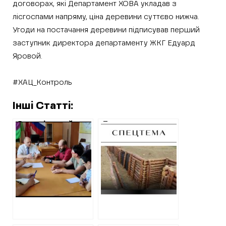
договорах, які Департамент ХОВА укладав з
лісгоспами напряму, ціна деревини суттєво нижча.
Угоди на постачання деревини підписував перший
заступник директора департаменту ЖКГ Едуард
Яровой.
#ХАЦ_Контроль
Інші Статті:
Став відомий
Деревина для
вирок секретарці
фортифікацій на
Шевченківської
Харківщині: деталі
селищної ради,
схеми, Або де
про співпрацю
брали ліс фірми,
якої з
із якими ХОВА не
російськими
хоче розірвати
окупантами
стосунки
першим
повідомив ХАЦ