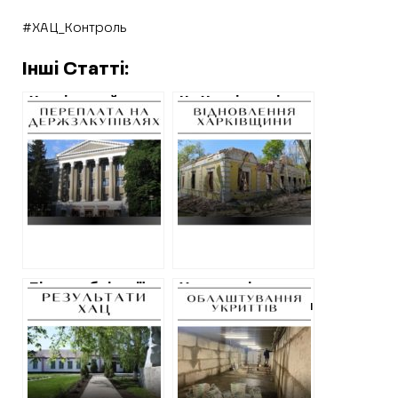
#ХАЦ_Контроль
Інші Статті:
Харківський
На Харківщині
аерокосмічний
оголосили
університет
тендер на
витратить п’ять
консерваційні
мільйонів на
роботи у
ремонт
“Будинку
лабораторії за
Сковороди”
космічними
цінами
Після публікації
У громаді на
ХАЦ у громаді на
Харківщині уклали
Харківщині
угоду на
розірвали угоду
будівництво
на ремонт
бомбосховища
дитсадка за
за 100 мільйонів