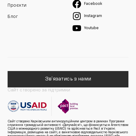
Facebook
Проєкти
Instagram
Блог
Youtube
Зв'язатись з нами
Сайт створено за підтримки
Сайт створено Харківським антикорупційним центром в рамках Програми
сприяння громадській активності «Долучайся!», що фінансується Агентством
США з міжнародного розвитку (USAID) та здійснюється Pact в Україні.
Інформація, розміщена на сайті, є винятковою відповідальністю Харківського
антикорупційного центру й не обов’язково відображає погляди USAID або