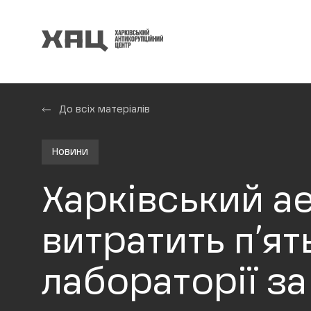
До всіх матеріалів
Новини
Харківський а
витратить п’ят
лабораторії з