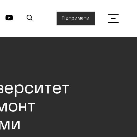
Підтримати
верситет
емонт
ами