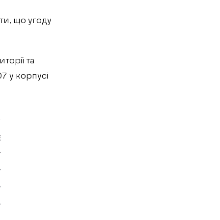
ти, що угоду
торії та
7 у корпусі