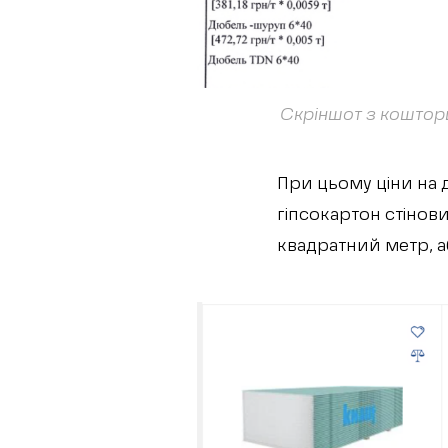
Скріншот з коштор
При цьому ціни на д
гіпсокартон стінов
квадратний метр, аб