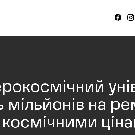
ерокосмічний уні
ь мільйонів на р
а космічними цін