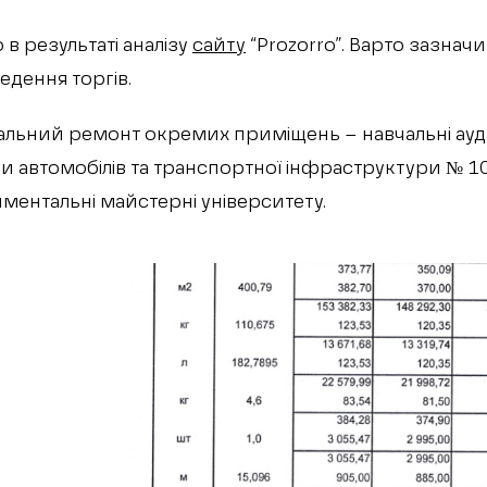
 в результаті аналізу
сайту
“Prozorro”. Варто зазначи
едення торгів.
альний ремонт окремих приміщень – навчальні ауди
и автомобілів та транспортної інфраструктури № 10
ентальні майстерні університету.