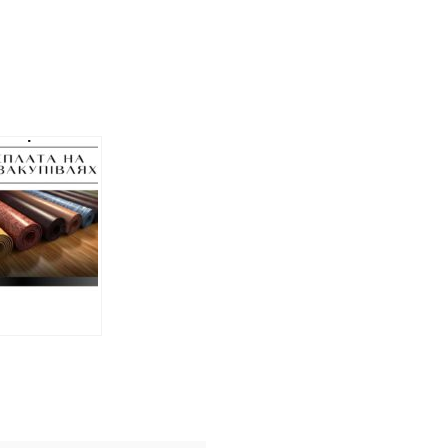
маді на
вщині
монтують
тя з
овним
еумом