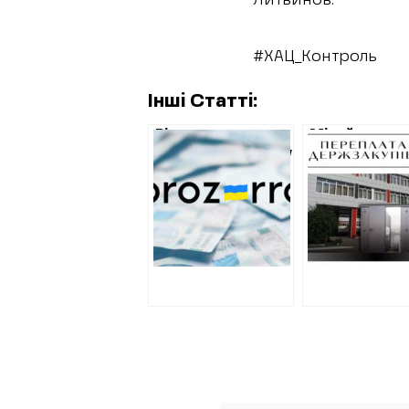
Литвинов.
#ХАЦ_Контроль
Інші Статті:
Відновлення
Мільйон гри
Харківщини: угоду
за шкільний
на ремонт школи
туалет: у
у Золочеві
Цибульник з
підписали по
завищили
завищеним цінам
кошторис
на будматеріали