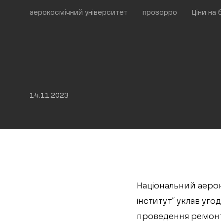
аерокосмічний університет
прозорро
Ціни на
14.11.2023
Національний аерок
інститут” уклав уг
проведення ремонтн