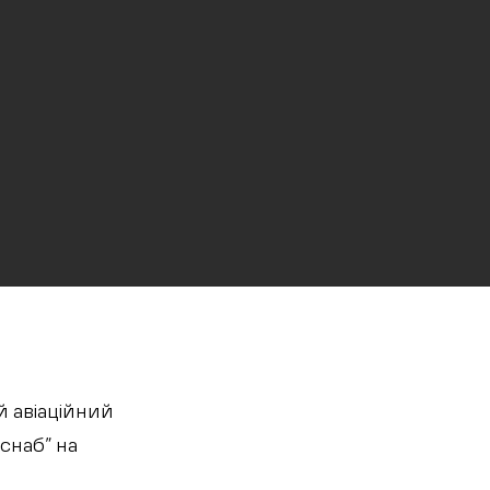
й авіаційний
снаб” на