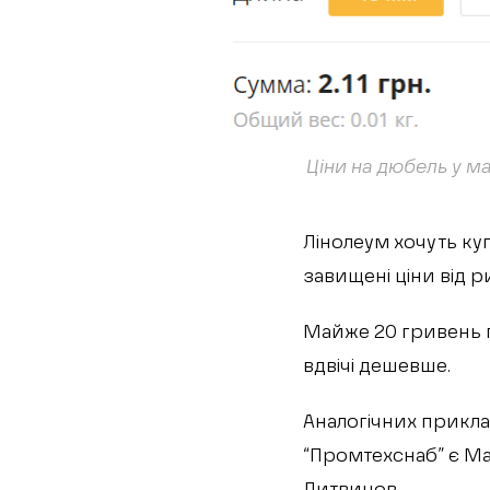
Ціни на дюбель у ма
Лінолеум хочуть ку
завищені ціни від 
Майже 20 гривень п
вдвічі дешевше.
Аналогічних прикла
“Промтехснаб” є Мар