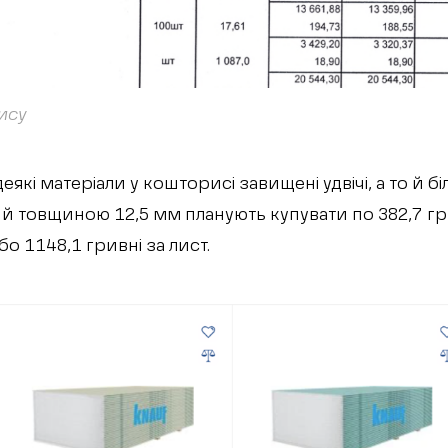
ису
еякі матеріали у кошторисі завищені удвічі, а то й б
ий товщиною 12,5 мм планують купувати по 382,7 г
о 1148,1 гривні за лист.