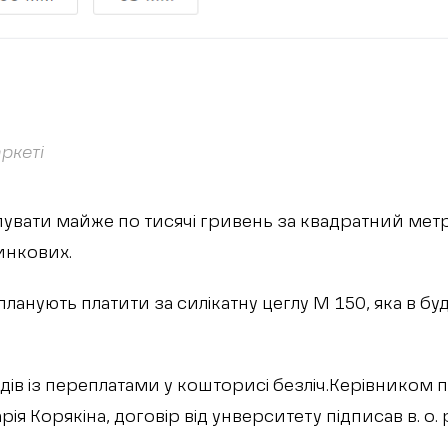
ркеті
пувати майже по тисячі гривень за квадратний метр 
ринкових.
ланують платити за силікатну цеглу М 150, яка в б
дів із переплатами у кошторисі безліч.Керівником 
ія Корякіна, договір від унверситету підписав в. о.