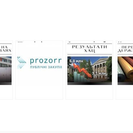
вень
Швидкісні
Аерокосмічний
У гро
ремонти,
університет
Харкі
документи заднім
зменшив
відре
нову
числом та
кошторис на два
укрит
переплати: як на
мільйони гривень
кошт
Харківщині
після публікації
лінол
провели закупівлі
ХАЦ
“під ялинку”