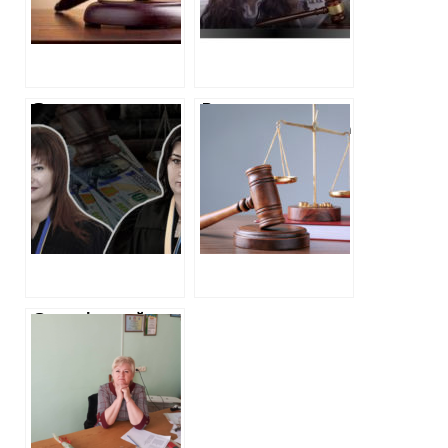
окупантів
переписали
історію” – зірка
росТБ з
Куп’янщини
отримала вирок
За лаштунками
Вироки
вироку:
псевдоволонтерам
подробиці справи
у Харкові та
голови
області: махінації
Харківського
з гуманітаркою та
окружного
привласнення
адмінсуду
коштів на
Панченко та судді
допомогу ЗСУ
Заічко
Став відомий
вирок, який
отримала
колишня сільська
голова в
Куп’янському
районі за