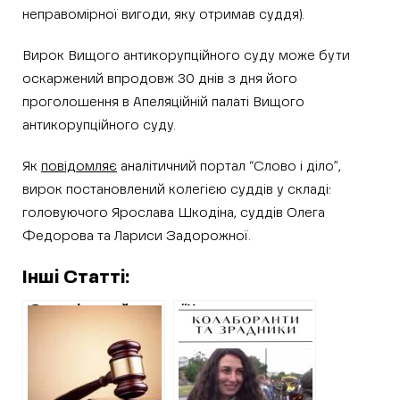
неправомірної вигоди, яку отримав суддя).
Вирок Вищого антикорупційного суду може бути
оскаржений впродовж 30 днів з дня його
проголошення в Апеляційній палаті Вищого
антикорупційного суду.
Як
повідомляє
аналітичний портал “Слово і діло”,
вирок постановлений колегією суддів у складі:
головуючого Ярослава Шкодіна, суддів Олега
Федорова та Лариси Задорожної.
Інші Статті:
Став відомий
“Нас тут
вирок суду
задавили, дитину
старості села в
змушували в саду
Ізюмському
розмовляти
районі у владі
українською,