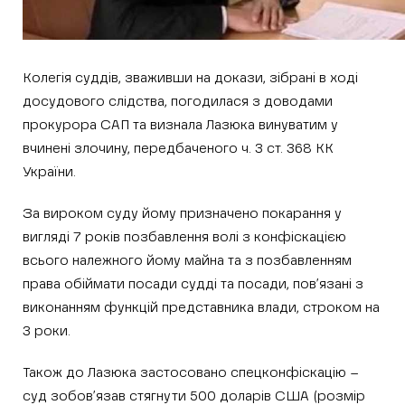
Колегія суддів, зваживши на докази, зібрані в ході
досудового слідства, погодилася з доводами
прокурора САП та визнала Лазюка винуватим у
вчинені злочину, передбаченого ч. 3 ст. 368 КК
України.
За вироком суду йому призначено покарання у
вигляді 7 років позбавлення волі з конфіскацією
всього належного йому майна та з позбавленням
права обіймати посади судді та посади, пов’язані з
виконанням функцій представника влади, строком на
3 роки.
Також до Лазюка застосовано спецконфіскацію –
суд зобов’язав стягнути 500 доларів США (розмір