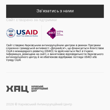
Зв'язатись з нами
Сайт створено за підтримки
Сайт створено Харківським антикорупційним центром в рамках Програми
сприяння громадській активності «Долучайся!», що фінансується Агентством
США з міжнародного розвитку (USAID) та здійснюється Pact в Україні.
Інформація, розміщена на сайті, є винятковою відповідальністю Харківського
антикорупційного центру й не обов’язково відображає погляди USAID або
Уряду США.
2026 © Харківський Антикорупційний Центр