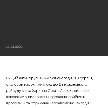
10.08.2022
Вищий антикорупційний суд сьогодні, 10 серпня,
оголосив вирок, яким суддю Дзержинського
райсуду міста Харкова Сергія Лазюка визнано
винуватим у висловленні прохання, прийнятті
пропозиції та отриманні неправомірної вигоди і