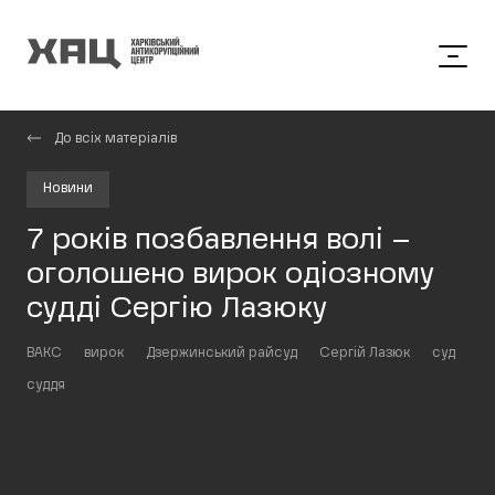
До всіх матеріалів
Новини
7 років позбавлення волі –
оголошено вирок одіозному
судді Сергію Лазюку
ВАКС
вирок
Дзержинський райсуд
Сергій Лазюк
суд
суддя