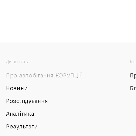
Діяльність
Ін
Про запобігання КОРУПЦІЇ:
П
Новини
Б
Розслідування
Аналітика
Результати