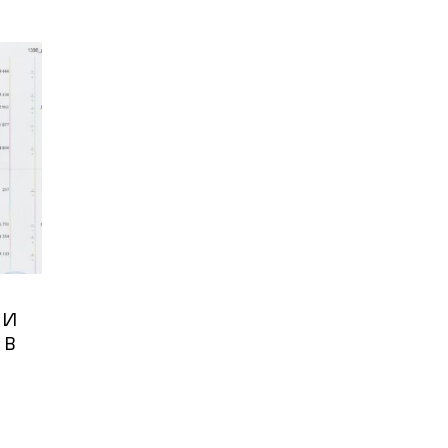
ЛИ
 В