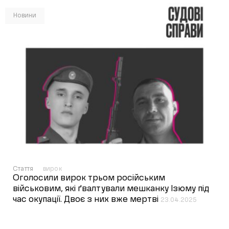
Новини
Стаття
вирок
Оголосили вирок трьом російським
військовим, які ґвалтували мешканку Ізюму під
час окупації. Двоє з них вже мертві
23.04.2025