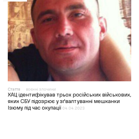
Стаття
воєнні злочини
ХАЦ ідентифікував трьох російських військових,
яких СБУ підозрює у зґвалтуванні мешканки
Ізюму під час окупації
04.04.2023