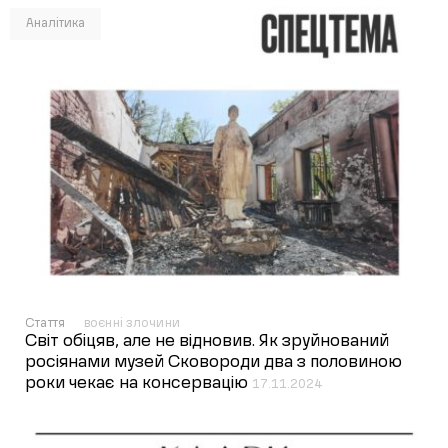
Аналітика
Стаття
воєнні злочини
Світ обіцяв, але не відновив. Як зруйнований
росіянами музей Сковороди два з половиною
роки чекає на консервацію
17.11.2024