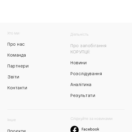
Хто ми
Діяльність
Про нас
Про запобігання
КОРУПЦІЇ:
Команда
Новини
Партнери
Розслідування
Звіти
Аналітика
Контакти
Результати
Слідкуйте за новинами
Інше
Facebook
Проєкти