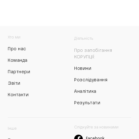
Хто ми
Діяльність
Про нас
Про запобігання
КОРУПЦІЇ:
Команда
Новини
Партнери
Розслідування
Звіти
Аналітика
Контакти
Результати
Слідкуйте за новинами
Інше
Facebook