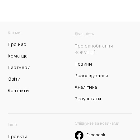
Хто ми
Діяльність
Про нас
Про запобігання
КОРУПЦІЇ:
Команда
Новини
Партнери
Розслідування
Звіти
Аналітика
Контакти
Результати
Слідкуйте за новинами
Інше
Facebook
Проєкти