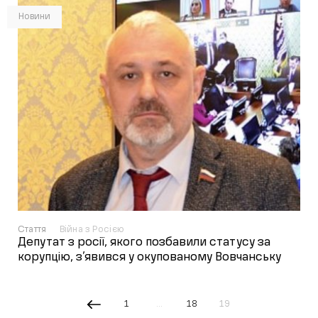
Новини
Стаття
Війна з Росією
Депутат з росії, якого позбавили статусу за
корупцію, з’явився у окупованому Вовчанську
1
…
18
19