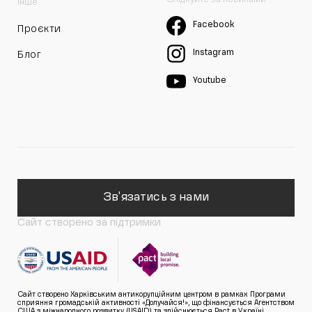
Інше
Facebook
Проєкти
Instagram
Блог
Youtube
Зв'язатись з нами
Сайт створено за підтримки
Сайт створено Харківським антикорупційним центром в рамках Програми
сприяння громадській активності «Долучайся!», що фінансується Агентством
США з міжнародного розвитку (USAID) та здійснюється Pact в Україні.