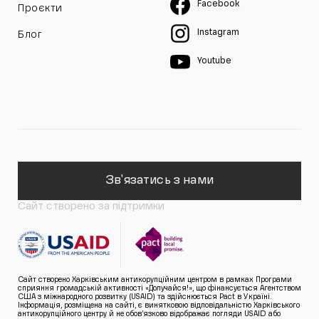
Facebook
Проєкти
Instagram
Блог
Youtube
Зв'язатись з нами
Сайт створено за підтримки
Сайт створено Харківським антикорупційним центром в рамках Програми
сприяння громадській активності «Долучайся!», що фінансується Агентством
США з міжнародного розвитку (USAID) та здійснюється Pact в Україні.
Інформація, розміщена на сайті, є винятковою відповідальністю Харківського
антикорупційного центру й не обов’язково відображає погляди USAID або