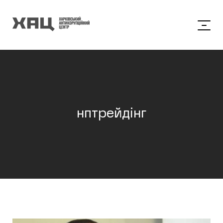
нптрейдінг