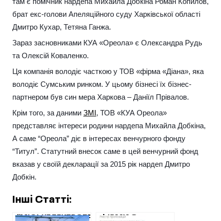
там є помічник нардепа Михайла Добкіна Роман Копилов,
брат екс-голови Апеляційного суду Харківської області
Дмитро Кухар, Тетяна Ганжа.
Зараз засновниками КУА «Ореола» є Олександра Рудь
та Олексій Коваленко.
Ця компанія володіє часткою у ТОВ «фірма «Діана», яка
володіє Сумським ринком. У цьому бізнесі їх бізнес-
партнером був син мера Харкова – Даніїл Прівалов.
Крім того, за даними
ЗМІ
, ТОВ «КУА Ореола»
представляє інтереси родини нардепа Михайла Добкіна,
А саме “Ореола” діє в інтересах венчурного фонду
“Титул”. Статутний внесок саме в цей венчурний фонд
вказав у своїй декларації за 2015 рік нардеп Дмитро
Добкін.
Інші Статті:
“МІСЬКЕЛЕКТРОТРАНССЕРВІС”
ФІРМИ З