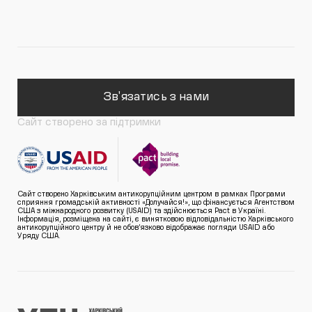
Зв'язатись з нами
Сайт створено за підтримки
Сайт створено Харківським антикорупційним центром в рамках Програми
сприяння громадській активності «Долучайся!», що фінансується Агентством
США з міжнародного розвитку (USAID) та здійснюється Pact в Україні.
Інформація, розміщена на сайті, є винятковою відповідальністю Харківського
антикорупційного центру й не обов’язково відображає погляди USAID або
Уряду США.