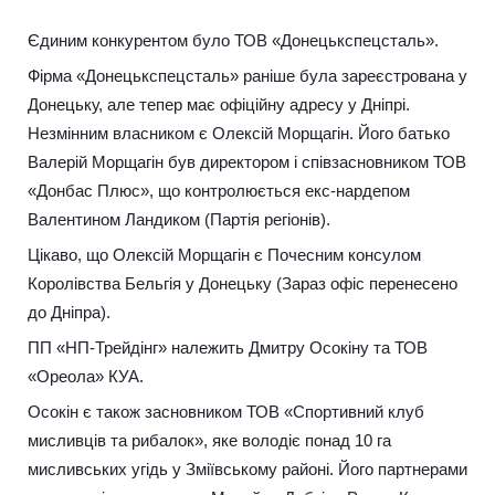
Єдиним конкурентом було ТОВ «Донецькспецсталь».
Фірма «Донецькспецсталь» раніше була зареєстрована у
Донецьку, але тепер має офіційну адресу у Дніпрі.
Незмінним власником є Олексій Морщагін. Його батько
Валерій Морщагін був директором і співзасновником ТОВ
«Донбас Плюс», що контролюється екс-нардепом
Валентином Ландиком (Партія регіонів).
Цікаво, що Олексій Морщагін є Почесним консулом
Королівства Бельгія у Донецьку (Зараз офіс перенесено
до Дніпра).
ПП «НП-Трейдінг» належить Дмитру Осокіну та ТОВ
«Ореола» КУА.
Осокін є також засновником ТОВ «Спортивний клуб
мисливців та рибалок», яке володіє понад 10 га
мисливських угідь у Зміївському районі. Його партнерами