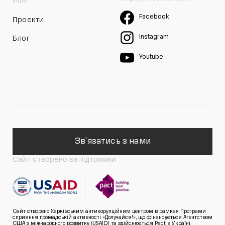
Інше
Facebook
Проєкти
Instagram
Блог
Youtube
Зв'язатись з нами
Сайт створено за підтримки
Сайт створено Харківським антикорупційним центром в рамках Програми
сприяння громадській активності «Долучайся!», що фінансується Агентством
США з міжнародного розвитку (USAID) та здійснюється Pact в Україні.