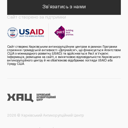
Зв'язатись з нами
Сайт створено за підтримки
Сайт створено Харківським антикорупційним центром в рамках Програми
сприяння громадській активності «Долучайся!», що фінансується Агентством
США з міжнародного розвитку (USAID) та здійснюється Pact в Україні.
Інформація, розміщена на сайті, є винятковою відповідальністю Харківського
антикорупційного центру й не обов’язково відображає погляди USAID або
Уряду США.
2026 © Харківський Антикорупційний Центр