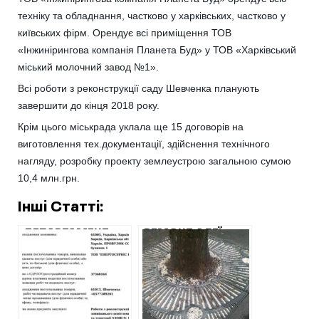
техніку та обладнання, частково у харківських, частково у
київських фірм. Орендує всі приміщення ТОВ
«Інжинірингова компанія Планета Буд» у ТОВ «Харківський
міський молочний завод №1».
Всі роботи з реконструкції саду Шевченка планують
завершити до кінця 2018 року.
Крім цього міськрада уклала ще 15 договорів на
виготовлення тех.документації, здійснення технічного
нагляду, розробку проекту землеустрою загальною сумою
10,4 млн.грн.
Інші Статті:
ДЕПАРТАМЕНТ
РЕМОНТ АЛЕЇ
МІСЬКРАДИ БЕЗ
ВЗДОВЖ САДУ
ПРОВЕДЕННЯ
ШЕВЧЕНКА: ЯК
АУКЦІОНУ ВІДДАВ
ЗБИРАЮТЬСЯ
ПІДРЯДИ ФІРМІ
РОЗПИЛЯТИ 5
БУХГАЛТЕРКИ
МІЛЬЙОНІВ