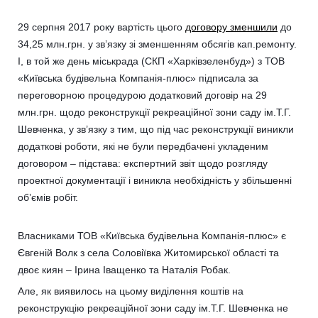
29 серпня 2017 року вартість цього
договору зменшили
до
34,25 млн.грн. у зв’язку зі зменшенням обсягів кап.ремонту.
І, в той же день міськрада (СКП «Харківзеленбуд») з ТОВ
«Київська будівельна Компанія-плюс» підписала за
переговорною процедурою додатковий договір на 29
млн.грн. щодо реконструкції рекреаційної зони саду ім.Т.Г.
Шевченка, у зв’язку з тим, що під час реконструкції виникли
додаткові роботи, які не були передбачені укладеним
договором – підстава: експертний звіт щодо розгляду
проектної документації і виникла необхідність у збільшенні
об’ємів робіт.
Власниками ТОВ «Київська будівельна Компанія-плюс» є
Євгеній Волк з села Соловіївка Житомирської області та
двоє киян – Ірина Іващенко та Наталія Робак.
Але, як виявилось на цьому виділення коштів на
реконструкцію рекреаційної зони саду ім.Т.Г. Шевченка не