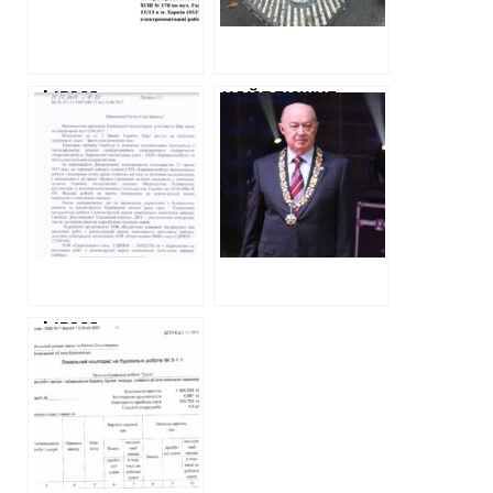
КОСІНОВИХ
ФІРМА
НАЙБЛИЖЧЕ
БУХГАЛТЕРА
ОТОЧЕННЯ
КОСІНОВИХ
РЕКТОРА ТАЦІЯ
РЕКОНСТРУЮЄ
ПРОДОВЖУЄ
ЗОВНІШНЄ
ЗАРОБЛЯТИ НА
ОСВІТЛЕННЯ НА
БУДІВНИЦТВІ
МАЙДАНІ
БІБЛІОТЕКИ
СВОБОДИ
ЮРАКАДЕМІЇ,
ОТРИМАВШИ 219
ТИСЯЧ НА
ФІРМА
ПРОЕКТНІ
ОТОЧЕННЯ
РОБОТИ
КОСІНОВА БУДЕ
РЕМОНТУВАТИ
ПАРК КВІТКИ-
ОСНОВ’ЯНЕНКА Й
ЗРОБЛЯТЬ
ЕЛІТНИЙ ТУАЛЕТ