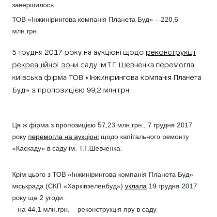
завершилось.
ТОВ «Інжинірингова компанія Планета Буд» – 220,6
млн.грн.
5 грудня 2017 року на аукціоні щодо
реконструкції
рекреаційної зони
саду ім.Т.Г. Шевченка перемогла
київська фірма ТОВ «Інжинірингова компанія Планета
Буд» з пропозицією 99,2 млн.грн.
Ця ж фірма з пропозицією 57,23 млн.грн., 7 грудня 2017
року
перемогла на аукціоні
щодо капітального ремонту
«Каскаду» в саду ім. Т.Г.Шевченка.
Крім цього з ТОВ «Інжинірингова компанія Планета Буд»
міськрада (СКП «Харківзеленбуд»)
уклала
19 грудня 2017
року ще 2 угоди:
– на 44,1 млн.грн. – реконструкція яру в саду