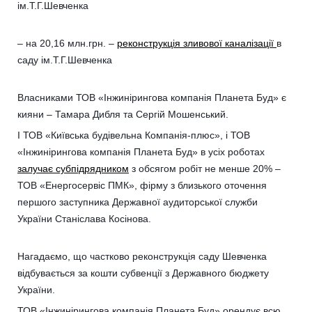
ім.Т.Г.Шевченка
– на 20,16 млн.грн. –
реконструкція зливової каналізації
в
саду ім.Т.Г.Шевченка
Власниками ТОВ «Інжинірингова компанія Планета Буд» є
кияни – Тамара Дибля та Сергій Мошенський.
І ТОВ «Київська будівельна Компанія-плюс», і ТОВ
«Інжинірингова компанія Планета Буд» в усіх роботах
залучає субпідрядником
з обсягом робіт не менше 20% –
ТОВ «Енергосервіс ПМК», фірму з близького оточення
першого заступника Державної аудиторської служби
України Станіслава Косінова.
Нагадаємо, що частково реконструкція саду Шевченка
відбувається за кошти субвенції з Державного бюджету
України.
ТОВ «Інжинірингова компанія Планета Буд» орендує всю