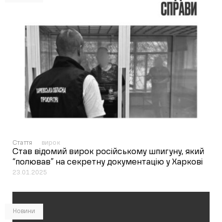
Стаття
вирок
Став відомий вирок російському шпигуну, який
“полював” на секретну документацію у Харкові
23.01.2025
Новини