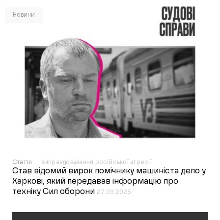
Новини
Стаття
виправдовування російської агресії
Став відомий вирок помічнику машиніста депо у
Харкові, який передавав інформацію про
техніку Сил оборони
27.03.2025