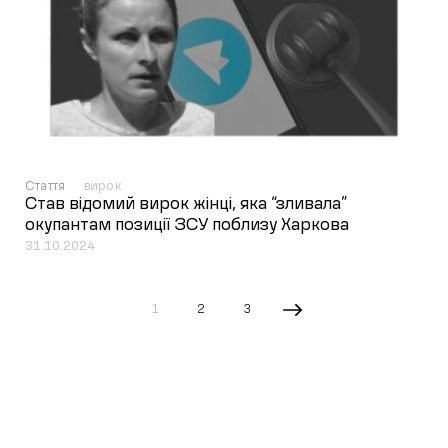
Стаття
вирок
Став відомий вирок жінці, яка “зливала”
окупантам позиції ЗСУ поблизу Харкова
31.10.2024
1
2
3