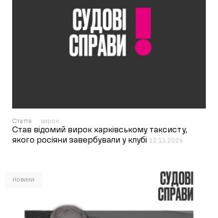
Стаття
вирок
Став відомий вирок харківському таксисту,
якого росіяни завербували у клубі
12.11.2024
Новини