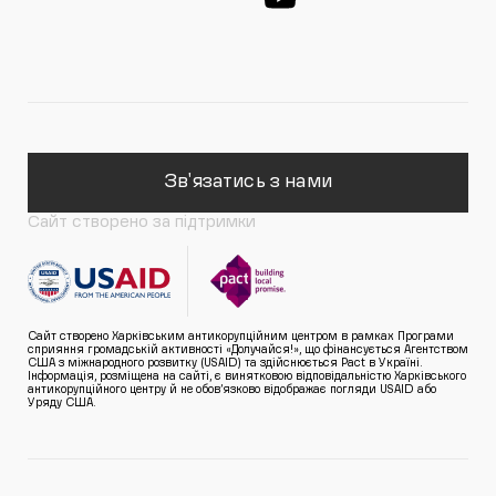
Зв'язатись з нами
Сайт створено за підтримки
Сайт створено Харківським антикорупційним центром в рамках Програми
сприяння громадській активності «Долучайся!», що фінансується Агентством
США з міжнародного розвитку (USAID) та здійснюється Pact в Україні.
Інформація, розміщена на сайті, є винятковою відповідальністю Харківського
антикорупційного центру й не обов’язково відображає погляди USAID або
Уряду США.