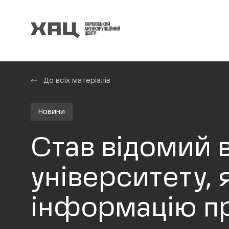
До всіх матеріалів
Новини
Став відомий 
університету,
інформацію пр