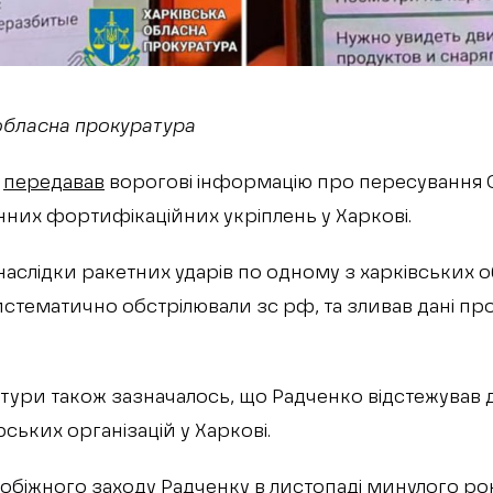
обласна прокуратура
а
передавав
ворогові інформацію про пересування 
них фортифікаційних укріплень у Харкові.
 наслідки ракетних ударів по одному з харківських
истематично обстрілювали зс рф, та зливав дані пр
ури також зазначалось, що Радченко відстежував д
ських організацій у Харкові.
побіжного заходу Радченку в листопаді минулого р