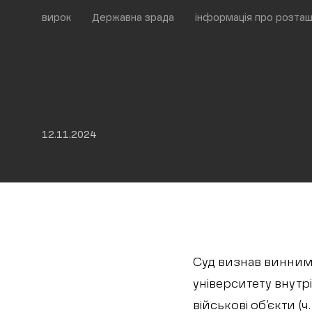
вирок
Державна зрада
інформація про розта
12.11.2024
Суд визнав винним
університету внутр
військові об’єкти (