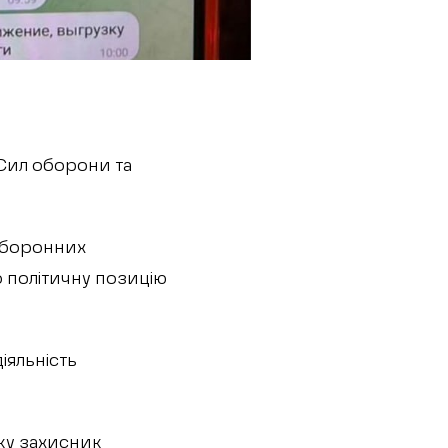
Сил оборони та
 оборонних
о політичну позицію
іяльність
оку захисник