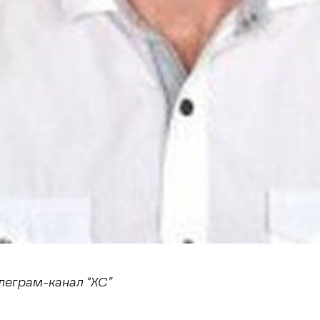
леграм-канал “ХС”