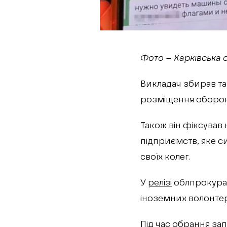
Фото – Харківська 
Викладач збирав т
розміщення оборон
Також він фіксував
підприємств, яке с
своїх колег.
У
релізі
облпрокурат
іноземних волонтер
Під час обрання за