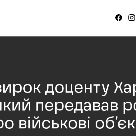
вирок доценту Ха
 який передавав 
о військові об’є