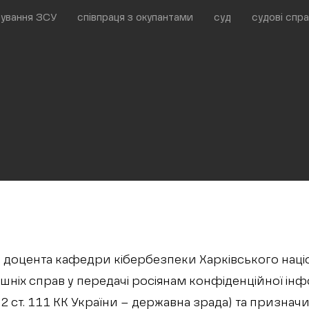
шування ЗСУ
співпраця з окупантами
суд
судові спр
 доцента кафедри кібербезпеки Харківського наці
ішніх справ у передачі росіянам конфіденційної інф
ч. 2 ст. 111 КК України – державна зрада) та признач