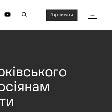
Підтримати
рківського
росіянам
кти