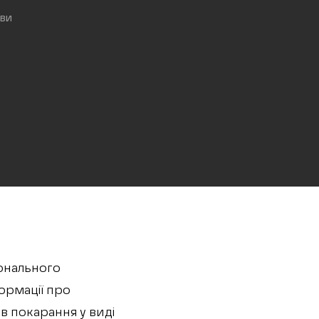
ави
онального
ормації про
ив покарання у виді