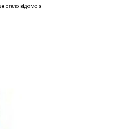
це стало
відомо
з