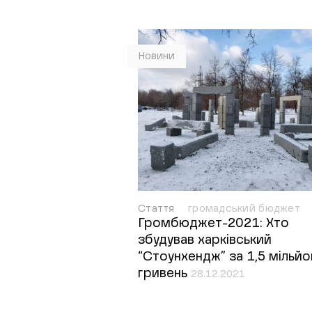
Новини
Стаття
громадський бюджет
Громбюджет-2021: Хто
збудував харківський
“Стоунхендж” за 1,5 мільйо
гривень
28.12.2021