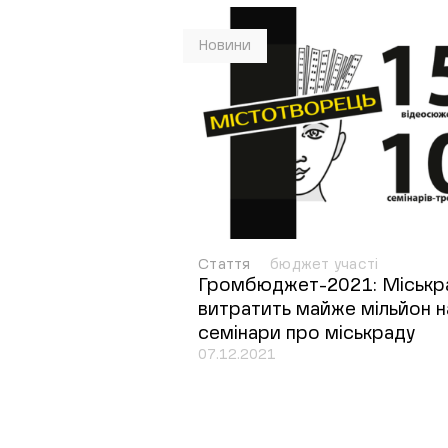
Новини
Стаття
бюджет участі
Громбюджет-2021: Міськр
витратить майже мільйон н
семінари про міськраду
07.12.2021