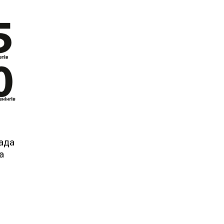
ада
а