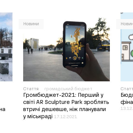
Новини
Нови
Стаття
громадський бюджет
Стат
Громбюджет-2021: Перший у
Бюдж
світі AR Sculpture Park зроблять
фіна
13.12
на
втричі дешевше, ніж планували
у міськраді
17.12.2021