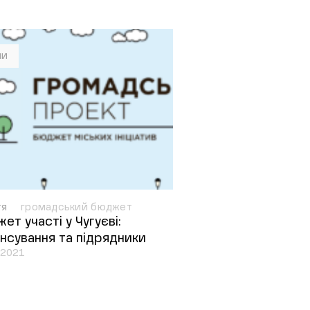
ни
тя
громадський бюджет
ет участі у Чугуєві:
нсування та підрядники
.2021