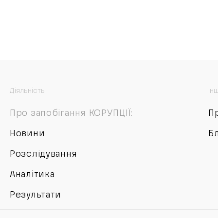
Діяльність
Ін
Про запобігання КОРУПЦІЇ:
П
Новини
Б
Розслідування
Аналітика
Результати