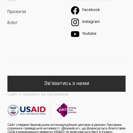
Інше
Facebook
Проєкти
Instagram
Блог
Youtube
Зв'язатись з нами
Сайт створено за підтримки
Сайт створено Харківським антикорупційним центром в рамках Програми
сприяння громадській активності «Долучайся!», що фінансується Агентством
США з міжнародного розвитку (USAID) та здійснюється Pact в Україні.