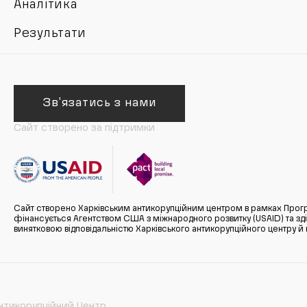
Аналітика
Результати
Зв'язатись з нами
Сайт створено за підтримки
Сайт створено Харківським антикорупційним центром в рамках Прогр
фінансується Агентством США з міжнародного розвитку (USAID) та здійс
винятковою відповідальністю Харківського антикорупційного центру и
нтикорупційний Центр