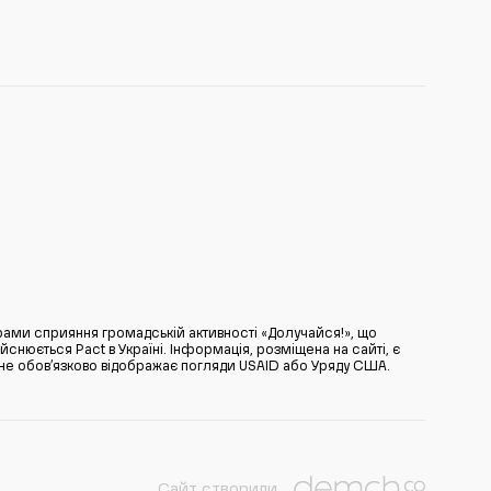
ами сприяння громадській активності «Долучайся!», що
нюється Pact в Україні. Інформація, розміщена на сайті, є
̆ не обов’язково відображає погляди USAID або Уряду США.
Сайт створили