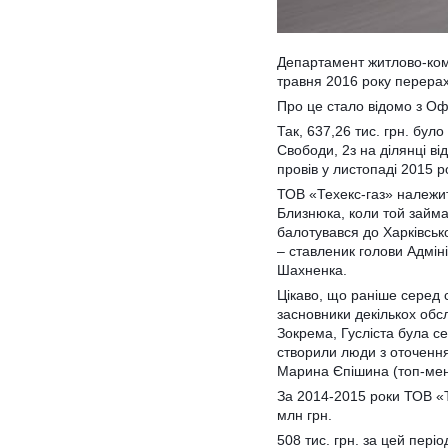
Департамент житлово-кому
травня 2016 року перерах
Про це стало відомо з Оф
Так, 637,26 тис. грн. бул
Свободи, 2з на ділянці ві
провів у листопаді 2015 р
ТОВ «Техекс-газ» належи
Близнюка, коли той займа
балотувався до Харківськ
– ставленик голови Адміні
Шахненка.
Цікаво, що раніше серед с
засновники декількох обс
Зокрема, Гусліста була с
створили люди з оточення
Марина Єпішина (топ-мене
За 2014-2015 роки ТОВ «Т
млн грн.
508 тис. грн. за цей пер