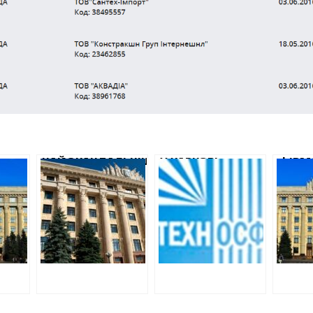
НАЙСКАНДАЛЬНІШИЙ
У ХАРКОВІ
ФІРМ
НТ
ДЕПАРТАМЕНТ
РОЗДЕРЕБАНИЛИ
ВІЦЕ-
ЦТВА
ХАРКІВСЬКОЇ ОДА
ТЕНДЕР НА
ГУБЕ
Є
БЕЗ ТЕНДЕРУ
РЕМОНТ БУДІВЛІ
ШАХН
, ЯКУ
ВІДДАВ ПІДРЯД
СУДУ ВАРТІСТЮ
ОТРИ
НЦІ
НА РЕМОНТ
4 МІЛЬЙОНИ
ПІДР
ШКОЛИ
РЕКО
«ПОРОШЕНКІВЦЮ»
СИСТ
ОПАЛ
ІНТЕР
ПРОВ