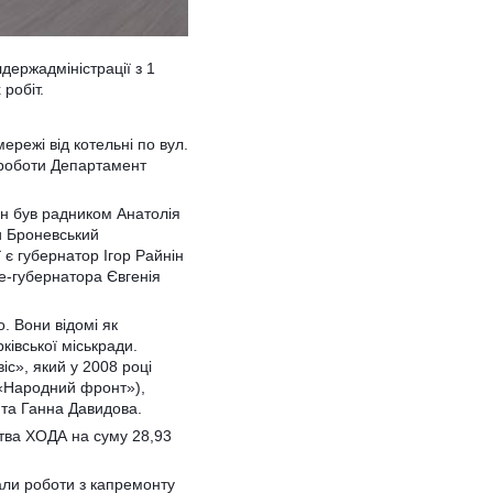
держадміністрації з 1
робіт.
ережі від котельні по вул.
і роботи Департамент
н був радником Анатолія
ни Броневський
 є губернатор Ігор Райнін
це-губернатора Євгенія
. Вони відомі як
ківської міськради.
с», який у 2008 році
 «Народний фронт»),
 та Ганна Давидова.
цтва ХОДА на суму 28,93
али роботи з капремонту