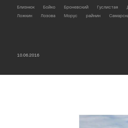
Близнюк
Бойко
Броневский
Гуслистая
Ложкин
Лозова
Морус
райнин
Самарск
10.06.2016