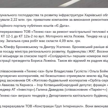
нального господарства та розвитку інфраструктури Харківської обл
ували 2,22 млн. грн. приватним компаніям за виконання ремонтних 
іційного порталу публічних коштів «Є-Дата».
о перераховано ТОВ «Техекс-газ» за ремонт магістральної теплової м
д КТ 12-1 до КТ 12а-2 по вул. Моторного міста Лозова. Тендер на ц
оку. Загальна сума робіт має скласти 4,09 млн. грн.
ть Юзефу Броневському та Дмитру Усатенко. Броневський раніше ві
в посаду міністра регіонального розвитку, будівництва і ЖКГ. Восе
ої міськради за списком партії «Солідарність» першим номером якої
страції президента Бориса Ложкіна. Також він відомий як радник ві
півзасновників «Техекс-газ» були Владислава Гусліста і Ольга Бойко
луговуючих кооперативів, які безкоштовно отримували землю від Хар
еред засновників ОК «Житлово-будівельний кооператив «Орбіта-серві
 Авакова та Кернеса – Ігор Котвицький(народний депутат, фракція
джер АТ «Інвестор»).Галина Давидова (співзасновник «Паркінг+»)
ехекс-газ» виграло тендерів у Департамента капітального будівни
іод перерахували ТОВ «Констракшн Груп Інтернешнл». Вони виконув