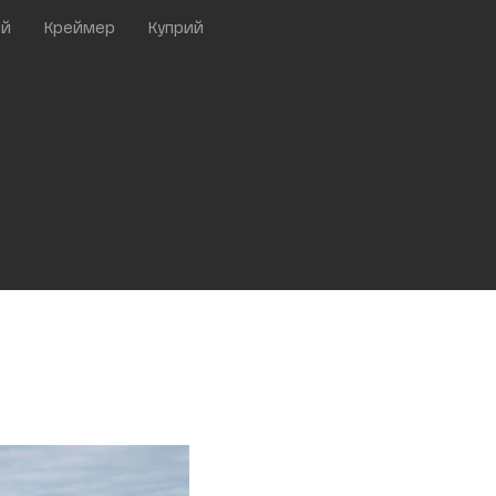
ий
Креймер
Куприй