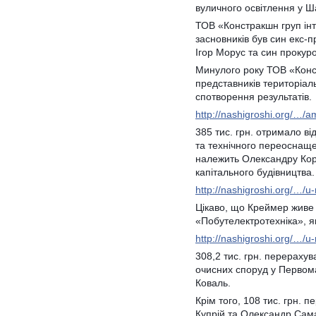
вуличного освітлення у Ша
ТОВ «Констракшн груп ін
засновників був син екс-
Ігор Морус та син прокур
Минулого року ТОВ «Конс
представників територіал
спотворення результатів.
http://nashigroshi.org/…/
385 тис. грн. отримало в
та технічного переоснаще
належить Олександру Кор
капітального будівництва.
http://nashigroshi.org/…/u
Цікаво, що Креймер живе 
«Побутелектротехніка», я
http://nashigroshi.org/…/u
308,2 тис. грн. перерах
очисних споруд у Первом
Коваль.
Крім того, 108 тис. грн.
Купрій та Олександр Сам