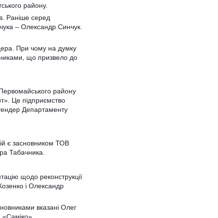
тського району.
в. Раніше серед
нчука – Олександр Синчук.
ера. При чому на думку
сниками, що призвело до
а Первомайського району
рт». Це підприємство
 тендер Департаменту
ій є засновником ТОВ
тра Табачника.
тацію щодо реконструкції
Козенко і Олександр
сновниками вказані Олег
 «Саміко».