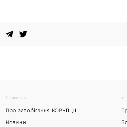
ТОРГІ
Діяльність
Ін
Про запобігання КОРУПЦІЇ:
П
Новини
Б