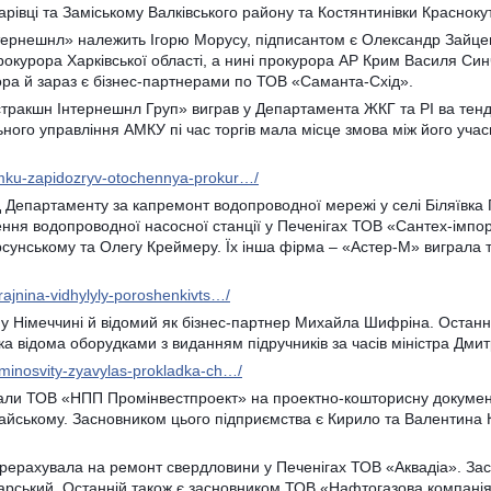
рівці та Заміському Валківського району та Костянтинівки Красноку
тернешнл» належить Ігорю Морусу, підписантом є Олександр Зайце
прокурора Харківської області, а нині прокурора АР Крим Василя Си
ора й зараз є бізнес-партнерами по ТОВ «Саманта-Схід».
тракшн Інтернешнл Груп» виграв у Департамента ЖКГ та РІ ва тенд
ьного управління АМКУ пі час торгів мала місце змова між його уча
amku-zapidozryv-otochennya-prokur…/
ід Департаменту за капремонт водопроводної мережі у селі Біляївк
ння водопроводної насосної станції у Печенігах ТОВ «Сантех-імпо
сунському та Олегу Креймеру. Їх інша фірма – «Астер-М» виграла
-rajnina-vidhylyly-poroshenkivts…/
у Німеччині й відомий як бізнес-партнер Михайла Шифріна. Останн
ка відома оборудками з виданням підручників за часів міністра Дми
-minosvity-zyavylas-prokladka-ch…/
ували ТОВ «НПП Промінвестпроект» на проектно-кошторисну докумен
айському. Засновником цього підприємства є Кирило та Валентина 
 перерахувала на ремонт свердловини у Печенігах ТОВ «Аквадіа». За
арський. Останній також є засновником ТОВ «Нафтогазова компанія