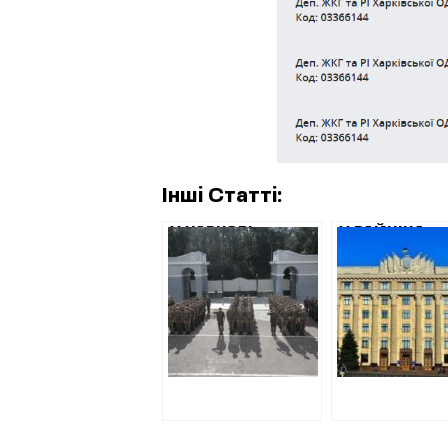
Інші Статті:
У ХАРКОВІ
У РАЙНІНА
РЕМОНТ
ДЕПАРТАМЕ
ВІЙСЬКОВОГО
КАПБУДІВНИ
МІСТЕЧКА
ПЕРЕРАХОВУ
НАЦГВАРДІЇ
ГРОШІ ФІРМІ
ПЛАНУЄ РОБОТИ
ПРАВООХОРО
ФІРМА З
ВВАЖАЮТЬ
«ЧОРНОГО
ФІКТИВНОЮ
СПИСКУ» АМКУ