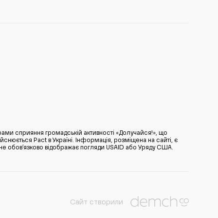
ами сприяння громадській активності «Долучайся!», що
нюється Pact в Україні. Інформація, розміщена на сайті, є
̆ не обов’язково відображає погляди USAID або Уряду США.
Сайт створили