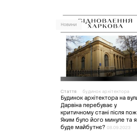
Новини
Стаття
будинок архітектора
Будинок архітектора на вул
Дарвіна перебуває у
критичному стані після пож
Яким було його минуле та 
буде майбутнє?
08.09.2023