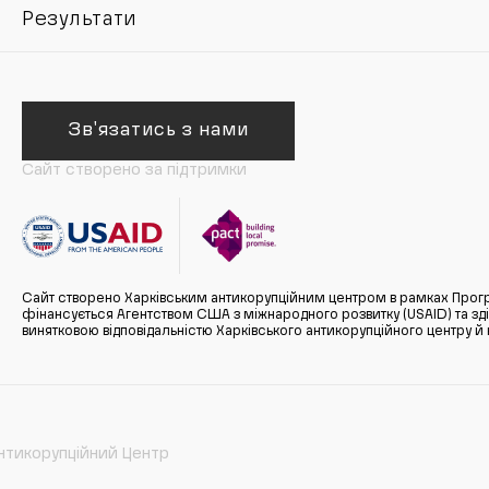
Результати
Зв'язатись з нами
Сайт створено за підтримки
Сайт створено Харківським антикорупційним центром в рамках Прогр
фінансується Агентством США з міжнародного розвитку (USAID) та здійс
винятковою відповідальністю Харківського антикорупційного центру и
нтикорупційний Центр