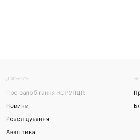
Діяльність
Ін
Про запобігання КОРУПЦІЇ:
П
Новини
Б
Розслідування
Аналітика