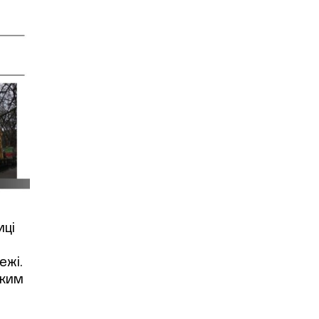
иці
ежі.
яким