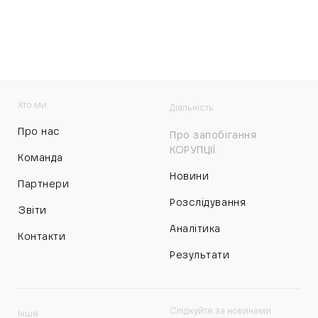
Хто ми
Діяльність
Про нас
Про запобігання
КОРУПЦІЇ:
Команда
Новини
Партнери
Розслідування
Звіти
Аналітика
Контакти
Результати
Слідкуйте за новинами
Інше