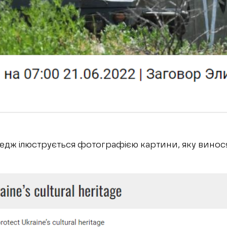
дж ілюструється фотографією картини, яку винося