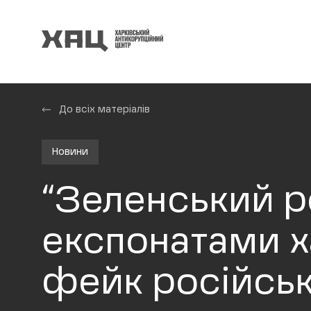
До всіх матеріалів
Новини
“Зеленський р
експонатами х
фейк російськ