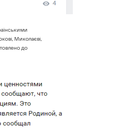
раїнськими
кові, Миколаєві,
отовлено до