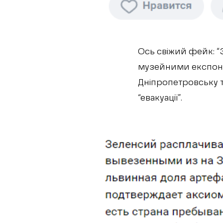
Ось свіжий фейк: 
музейними експонат
Дніпропетровську т
“евакуації”.