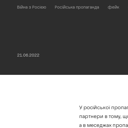
Війна з Росією
Російська пропаганда
фейк
21.06.2022
У російської пропаг
партнери в тому, щ
а в меседжах пропа