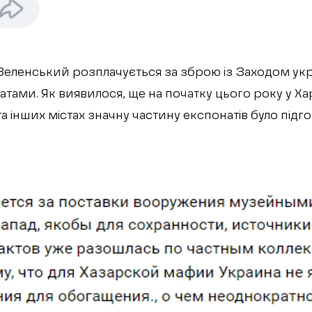
“Зеленський розплачується за зброю із Заходом ук
ами. Як виявилося, ще на початку цього року у Хар
а інших містах значну частину експонатів було підг