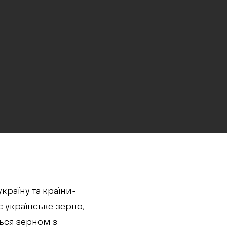
україну та країни-
є українське зерно,
ться зерном з