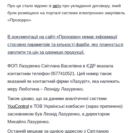
Про це стало відомо зі
звіту
про укладання договору, який
були розміщено на порталі системи електронних закупівель
«Прозорро».
В документації на сайті «Прозорро» немає інформації
стосовно параметрів та кількості фарби, яку планується
закупити та цін за одиницю продукції.
ФОП Лазуренко Світлана Василівна в ЄДР вказала
контактним телефон 0577410521. Цей номер також
вказаний як контактний фірми «Лазуріт», яка належить
меру Люботина – Леоніду Лазуренко.
Також цікаво, що за даними аналітичної системи
YouControl
в ТОВ Українські ковбаси» (зараз припинено)
засновником був Леонід Лазуренко, а директором
Михайло Лазуренко.
Останній мешкав за однією адресою з Світланою