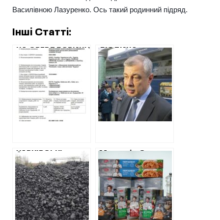
Василівною Лазуренко. Ось такий родинний підряд.
Інші Статті:
НА СВЕРДЛОВИНУ
ЛЮДИНА
У ЛЮБОТИНІ, ЯКУ
ДИРЕКТОРА
БУДУЮТЬ ВЖЕ
МЕТРОПОЛІТЕНУ
ДЕСЯТЬ РОКІВ,
ОТРИМАЄ
ДОКИНУЛИ ЩЕ
ПІВМІЛЬЙОНА ЗА
МАЙЖЕ МІЛЬЙОН
БЛАГОУСТРІЙ
ТЕРИТОРІЇ БІЛЯ
КІМНАТИ
ВІДПОЧИНКУ
ХАРКІВСЬКІ
Меню від Євгена
ПРИКОРДОННИКИ
Клопотенка: хто
ЗАКУПЛЯТЬ
на Харківщині
ВУГІЛЛЯ У ФІРМИ
купує дорогі
ДОНЧАНИНА,
приправи та
ЯКИЙ
спеції
СПЕЦІАЛІЗУЄТЬСЯ