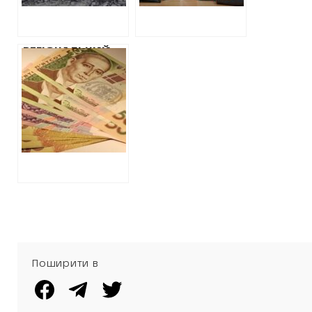
НА ПОСТАВКАХ З
ОРДЛО
РЕГІОНАЛЬНИЙ
СЕРВІСНИЙ
ЦЕНТР МВС
ЗАМОВИЛО БЕЗ
КОНКУРСУ
РЕМОНТ
ПРИСТРОЮ У
МІЛІЦЕЙСЬКОГО
ГЕНЕРАЛА
Поширити в