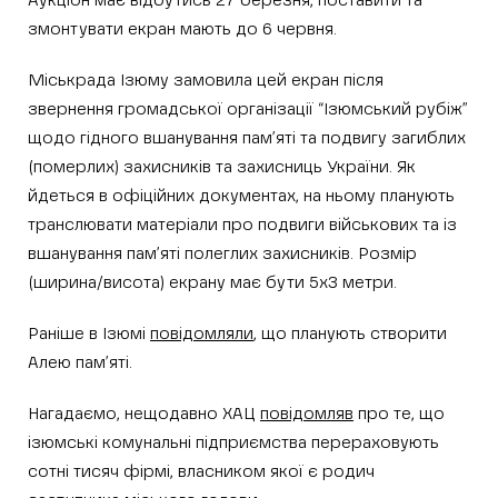
Аукціон має відбутись 27 березня, поставити та
змонтувати екран мають до 6 червня.
Міськрада Ізюму замовила цей екран після
звернення громадської організації “Ізюмський рубіж”
щодо гідного вшанування пам’яті та подвигу загиблих
(померлих) захисників та захисниць України. Як
йдеться в офіційних документах, на ньому планують
транслювати матеріали про подвиги військових та із
вшанування пам’яті полеглих захисників. Розмір
(ширина/висота) екрану має бути 5х3 метри.
Раніше в Ізюмі
повідомляли
, що планують створити
Алею пам’яті.
Нагадаємо, нещодавно ХАЦ
повідомляв
про те, що
ізюмські комунальні підприємства перераховують
сотні тисяч фірмі, власником якої є родич