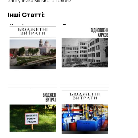
заступника міського голови.
Інші Статті:
Харківська
Держпром
міськрада за
замовив проєкт
мільйон замовила
реставрації вікон
проєкт
та вітражів за пів
реконструкції
мільйона гривень
Лопанської
набережної із
пішоходною
зоною
Пів мільйона
“Харківські
гривень на газон
тепломережі”
витратить
вдруге
Центральний парк
спробують
Харкова
закупити 13
блочно-
модульних
котелень