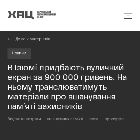
До всіх матеріалів
Новини
В Ізюмі придбають вуличний
екран за 900 000 гривень. На
ньому транслюватимуть
матеріали про вшанування
пам’яті захисників
бюджетні витрати
вшанування пам'яті
ізюм
прозорро