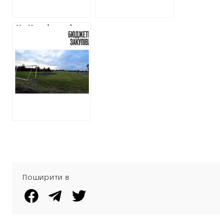
На Харківщині
хочуть витратити
2,5 млн гривень
на ремонт поля
для мініфутболу,
якого немає
Поширити в