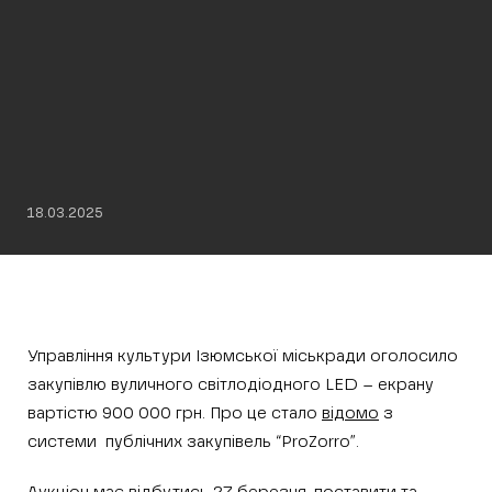
18.03.2025
Управління культури Ізюмської міськради оголосило
закупівлю вуличного світлодіодного LED – екрану
вартістю 900 000 грн. Про це стало
відомо
з
системи публічних закупівель “ProZorro”.