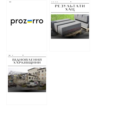
Дороге паливо
У Харкові
для госпіталю
передумали
ветеранів та
витрачати 10
мільйони на аудит
мільйонів гривень
безпеки для КП:
на бордюри після
аналіз закупівель
звернення ХАЦ
тижня на
Харківщині
В Ізюмі уклали
чергову угоду на
ремонт лікарні:
без тендеру та з
прихованим
кошторисом