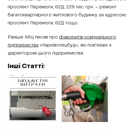
проспект Перемоги, 62Д; 229 тис. грн. – ремонт
багатоквартирного житлового будинку за адресою:
проспект Перемоги, 62Д тощо.
Раніше ХАЦ писав про
фаворитів комунального
підприємства
«Харківспецбуд», які пов’язані з
директором цього підприємства.
Інші Статті:
Харківське
Скільки коштує
комунальне
бензин на
підприємство
Харківщині:
оновить меблі у
моніторинг
приймальні
закупівель від
керівництва на пів
ХАЦ
мільйона гривень