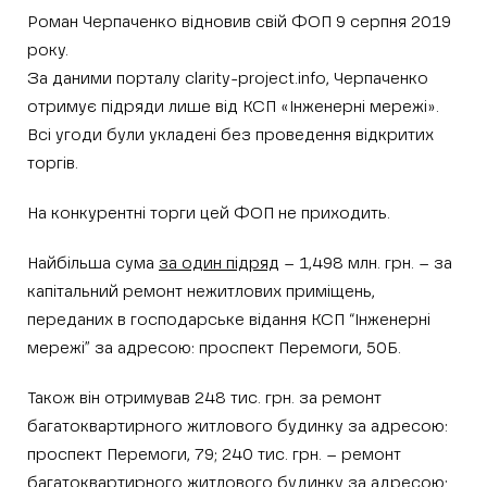
Роман Черпаченко відновив свій ФОП 9 серпня 2019
року.
За даними порталу clarity-project.info, Черпаченко
отримує підряди лише від КСП «Інженерні мережі».
Всі угоди були укладені без проведення відкритих
торгів.
На конкурентні торги цей ФОП не приходить.
Найбільша сума
за один підряд
– 1,498 млн. грн. – за
капітальний ремонт нежитлових приміщень,
переданих в господарське відання КСП “Інженерні
мережі” за адресою: проспект Перемоги, 50Б.
Також він отримував 248 тис. грн. за ремонт
багатоквартирного житлового будинку за адресою:
проспект Перемоги, 79; 240 тис. грн. – ремонт
багатоквартирного житлового будинку за адресою: