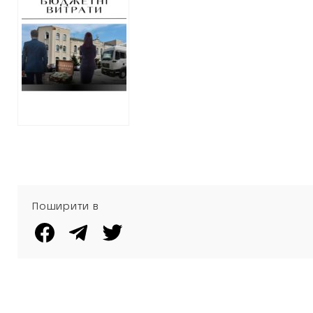
закупівлі “для
ТОМУ
своїх”: Челапко,
друзі та щаслива
автівка
Поширити в