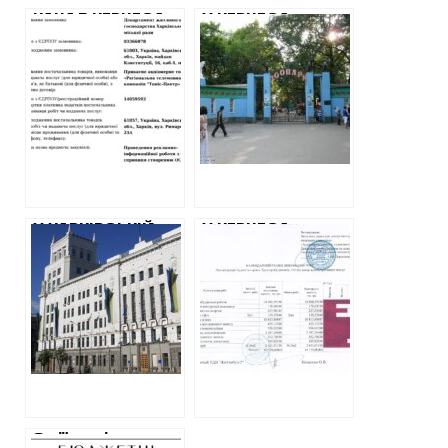
КАНАЛ КЕРНЕСА
У КЕРНЕСА
ОТРИМАЄ ЩЕ
ГОТУЮТЬСЯ
100 ТИСЯЧ
ВИТРАТИТИ НА
ГРИВЕН НА
РЕКОНСТРУКЦІЮ
РЕКЛАМУ ОСББ
ЗООПАРКУ 220
ВІД МЕРІЇ
МІЛЬЙОНІВ
КЕРНЕСА
ГРИВЕНЬ
У ХАРКІВСЬКІЙ
У КЕРНЕСА
МІСЬКРАДІ
ВИРІШИЛИ
ОНОВЛЯТЬ
ВИТРАТИТИ ЩЕ
СЕСІЙНУ ЗАЛУ
ПОНАД 40
ЗА 2,5 МІЛЬЙОНА
МІЛЬЙОНІВ НА
ГРИВЕНЬ
РЕГІОНАЛЬНИЙ
ЦЕНТР
АДМІНПОСЛУГ,
ЯКИЙ
ПОРОШЕНКО
Зміївські
ВІДКРИВ МІСЯЦЬ