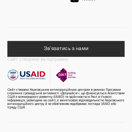
Зв'язатись з нами
Сайт створено за підтримки
Сайт створено Харківським антикорупційним центром в рамках Програми
сприяння громадській активності «Долучайся!», що фінансується Агентством
США з міжнародного розвитку (USAID) та здійснюється Pact в Україні.
Інформація, розміщена на сайті, є винятковою відповідальністю Харківського
антикорупційного центру й не обов’язково відображає погляди USAID або
Уряду США.