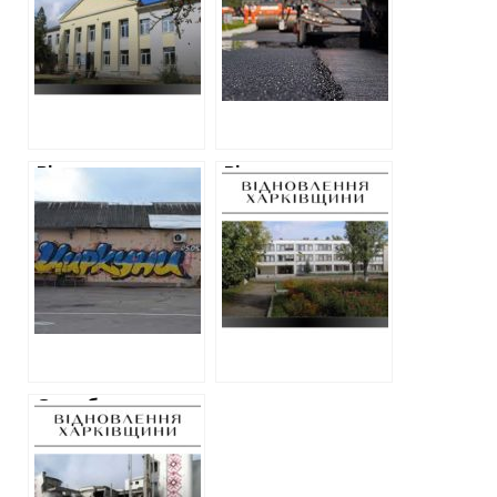
зробить
отримала майже
капремонт
двадцять
будинку з
підрядів на
економією у 14
ремонт доріг у
мільйонів гривень
Дергачах
Відновлення
Відновлення
Харківщини: у
ліцею у Старому
Циркунах
Салтові за 200
планують
мільйонів:
створити дизайн
підрядник та
міського
фантастичні
середовища
переплати
Служба
відновлення
оголосила
перший тендер на