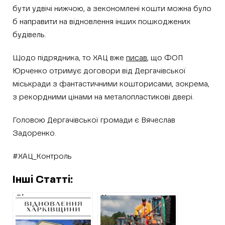
бути удвічі нижчою, а зекономлені кошти можна було
б направити на відновлення інших пошкоджених
будівель.
Щодо підрядника, то ХАЦ вже
писав
, що ФОП
Юрченко отримує договори від Дергачівської
міськради з фантастичними кошторисами, зокрема,
з рекордними цінами на металопластикові двері.
Головою Дергачівської громади є Вячеслав
Задоренко.
#ХАЦ_Контроль
Інші Статті:
Відновлення
Новостворена
Ізюму:
фірма з оточення
“Житлобуд-1”
Шатохіна