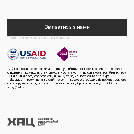
Зв'язатись з нами
Сайт створено за підтримки
Сайт створено Харківським антикорупційним центром в рамках Програми
сприяння громадській активності «Долучайся!», що фінансується Агентством
США з міжнародного розвитку (USAID) та здійснюється Pact в Україні.
Інформація, розміщена на сайті, є винятковою відповідальністю Харківського
антикорупційного центру й не обов’язково відображає погляди USAID або
Уряду США.