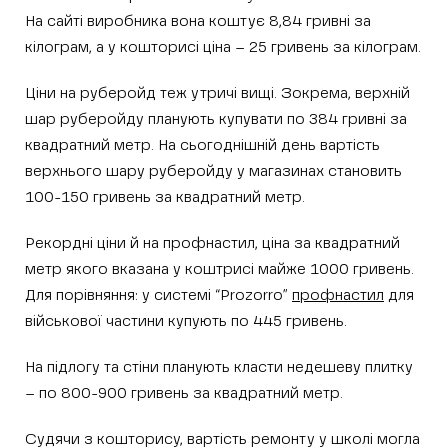
На сайті виробника вона коштує 8,84 гривні за
кілограм, а у кошторисі ціна – 25 гривень за кілограм.
Ціни на руберойд теж утричі вищі. Зокрема, верхній
шар руберойду планують купувати по 384 гривні за
квадратний метр. На сьогоднішній день вартість
верхнього шару руберойду у магазинах становить
100-150 гривень за квадратний метр.
Рекордні ціни й на профнастил, ціна за квадратний
метр якого вказана у коштрисі майже 1000 гривень.
Для порівняння: у системі “Prozorro”
профнастил
для
військової частини купують по 445 гривень.
На підлогу та стіни планують класти недешеву плитку
– по 800-900 гривень за квадратний метр.
Судячи з кошторису, вартість ремонту у школі могла