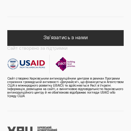
Зв'язатись з нами
Сайт створено за підтримки
Сайт створено Харківським антикорупційним центром в рамках Програми
сприяння громадській активності «Долучайся!», що фінансується Агентством
США з міжнародного розвитку (USAID) та здійснюється Pact в Україні.
Інформація, розміщена на сайті, є винятковою відповідальністю Харківського
антикорупційного центру й не обов’язково відображає погляди USAID або
Уряду США.