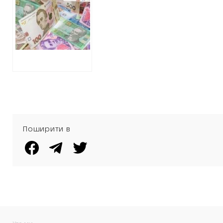
проектувальника,
якому віддадуть
чотири мільйона
гривень
Поширити в