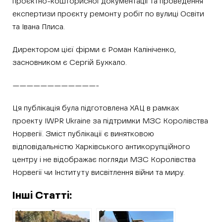
проєктно-кошторисної документації та проведення
експертизи проєкту ремонту робіт по вулиці Освіти
та Івана Плиса.
Директором цієї фірми є Роман Калініченко,
засновником є Сергій Бухкало.
————————————-
Ця публікація була підготовлена ХАЦ в рамках
проекту IWPR Ukraine за підтримки МЗС Королівства
Норвегії. Зміст публікації є винятковою
відповідальністю Харківського антикорупційного
центру i не відображає погляди МЗС Королівства
Норвегії чи Інституту висвітлення війни та миру.
Інші Статті:
Черговий
Укравтодор