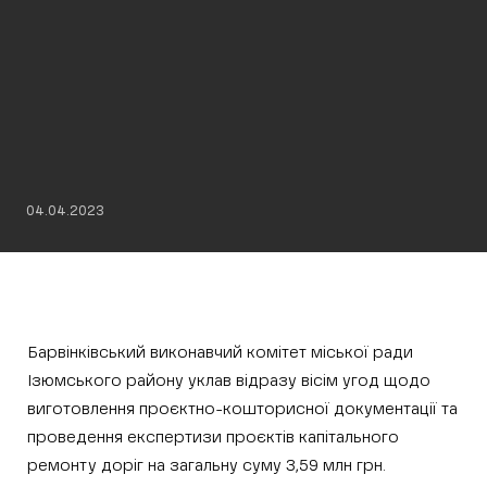
04.04.2023
Барвінківський виконавчий комітет міської ради
Ізюмського району уклав відразу вісім угод щодо
виготовлення проєктно-кошторисної документації та
проведення експертизи проєктів капітального
ремонту доріг на загальну суму 3,59 млн грн.