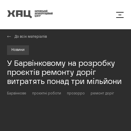
До всіх матеріалів
Новини
У Барвінковому на розробку
проєктів ремонту доріг
витратять понад три мільйони
Барвінкове
проєктні роботи
прозорро
ремонт доріг