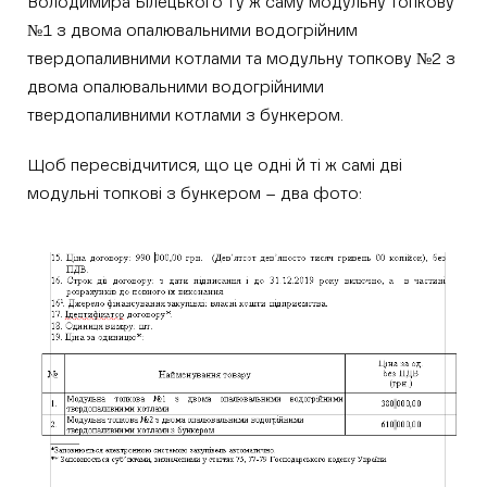
Володимира Білецького ту ж саму модульну топкову
№1 з двома опалювальними водогрійним
твердопаливними котлами та модульну топкову №2 з
двома опалювальними водогрійними
твердопаливними котлами з бункером.
Щоб пересвідчитися, що це одні й ті ж самі дві
модульні топкові з бункером – два фото: