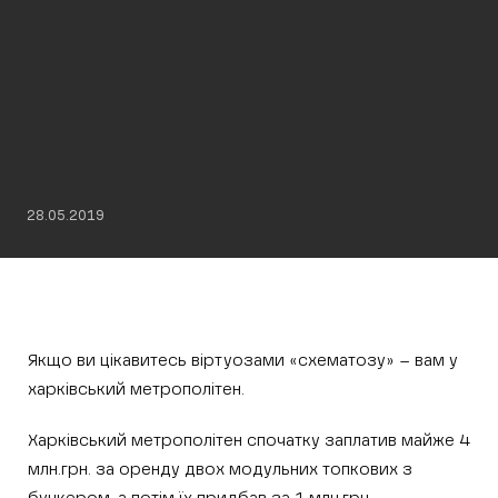
28.05.2019
Якщо ви цікавитесь віртуозами «схематозу» – вам у
харківський метрополітен.
Харківський метрополітен спочатку заплатив майже 4
млн.грн. за оренду двох модульних топкових з