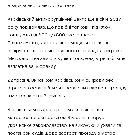
з харківського метрополітену.
Харківський антикорупційний центр ще в січні 2017
року повідомляв, що подібні топкові «під ключ»
коштують від 400 до 800 тис.грн. кожна.
Підприємства, які продають модульні топкові
завіряють, що термін окупності їх складає три роки.
Метрополітен замість купівлі топкових, втричі більше
заплатив за їх оренду.
22 травня, Виконком Харківської міськради вже
втретє за останні 4 місяці встановив вартість проїзду
в метро на рівні 8 гривень.
Харківська міськрада разом з харківським
метрополітеном протягом 3 місяців ігнорує
українське законодавство, не виконуючи ухвали та
постанови судів щодо вартості проїзду в метро.