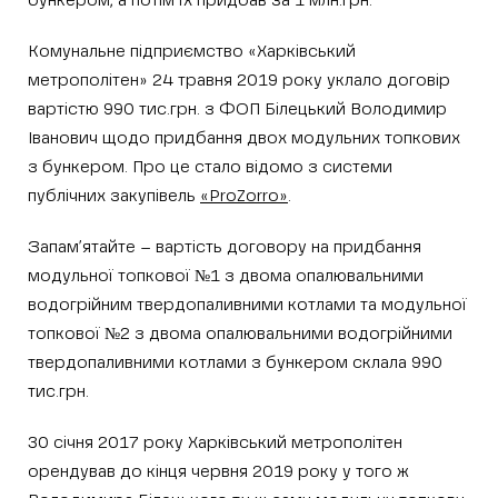
бункером, а потім їх придбав за 1 млн.грн.
Комунальне підприємство «Харківський
метрополітен» 24 травня 2019 року уклало договір
вартістю 990 тис.грн. з ФОП Білецький Володимир
Іванович щодо придбання двох модульних топкових
з бункером. Про це стало відомо з системи
публічних закупівель
«ProZorro»
.
Запам’ятайте – вартість договору на придбання
модульної топкової №1 з двома опалювальними
водогрійним твердопаливними котлами та модульної
топкової №2 з двома опалювальними водогрійними
твердопаливними котлами з бункером склала 990
тис.грн.
30 січня 2017 року Харківський метрополітен
орендував до кінця червня 2019 року у того ж