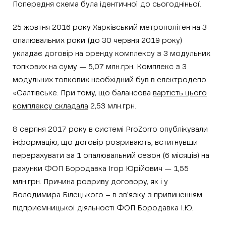
Попередня схема була ідентичної до сьогодніньої.
25 жовтня 2016 року Харківський метрополітен на 3
опалювальних роки (до 30 червня 2019 року)
укладає договір на оренду комплексу з 3 модульних
топкових на суму — 5,07 млн.грн. Комплекс з 3
модульних топкових необхідний був в електродепо
«Салтівське. При тому, що балансова
вартість цього
комплексу складала
2,53 млн.грн.
8 серпня 2017 року в системі ProZorro опублікували
інформацію, що договір розривають, встигнувши
перерахувати за 1 опалювальний сезон (6 місяців) на
рахунки ФОП Бородавка Ігор Юрійович — 1,55
млн.грн. Причина розриву договору, як і у
Володимира Білецького – в зв’язку з припиненням
підприємницької діяльності ФОП Бородавка І.Ю.