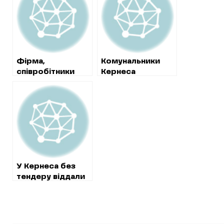
створить
секретними
київський
цінами
монополіст
Фірма,
Комунальники
співробітники
Кернеса
якої розгромили
придбали
міськраду,
коштовне молоко
отримала підряд
для шкіл у фірми,
на охорону Парку
яку створила їх
Горького
директорка
У Кернеса без
тендеру віддали
підряд на ремонт
труб у
Саржиному Яру
фірмі з “чорного