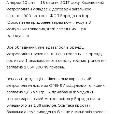
А через 10 днів – 18 серпня 2017 року, Харківський
метрополітен укладає 2 договори загальною
вартістю 900 тис.грн з ФОП Бородавка Ігор
Юрійович на придбання якраз комплексу з 3
модульних топкових, який перед цим 1 рік
орендували.
Все обладнання, яке здавалося в оренду,
метрополітен купив за 900 290 гривень. За оренду
протягом 1 опалювального сезону тоді метрополітен
заплатив 1 554 900,49 гривень.
Всього Бородавці та Білецькому харківський
метрополітен лише за ОРЕНДУ модульних топкових
заплатив 5,46 млн.грн. А придбав ці ж модульні
топкові харківський метрополітен у Бородавки та
Білецького за 1,89 млн.грн. Ось така проста і
банальна схема виведення більше 5 мільйонів гривень