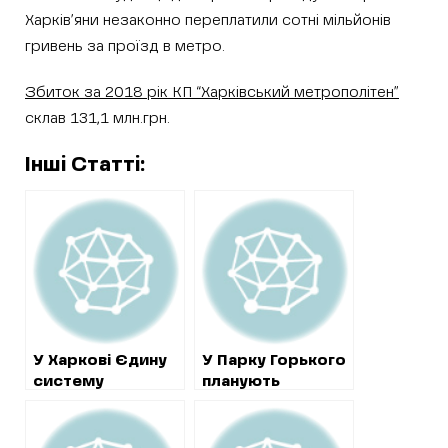
Харків’яни незаконно переплатили сотні мільйонів
гривень за проїзд в метро.
Збиток за 2018 рік КП “Харківський метрополітен”
склав 131,1 млн.грн.
Інші Статті:
У Харкові Єдину
У Парку Горького
систему
планують
відеоспостереження
будувати
у школах без
роздягальні на 22
тендеру
млн. грн. за