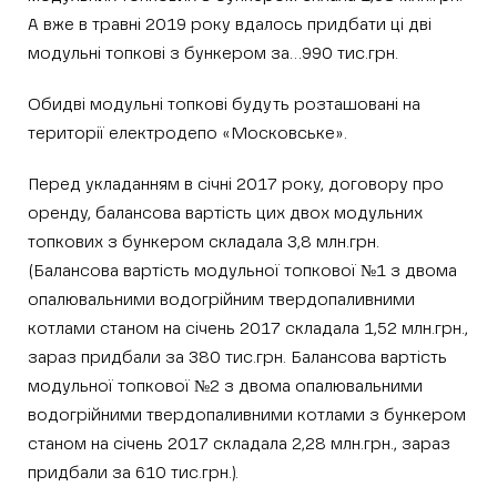
А вже в травні 2019 року вдалось придбати ці дві
модульні топкові з бункером за…990 тис.грн.
Обидві модульні топкові будуть розташовані на
території електродепо «Московське».
Перед укладанням в січні 2017 року, договору про
оренду, балансова вартість цих двох модульних
топкових з бункером складала 3,8 млн.грн.
(Балансова вартість модульної топкової №1 з двома
опалювальними водогрійним твердопаливними
котлами станом на січень 2017 складала 1,52 млн.грн.,
зараз придбали за 380 тис.грн. Балансова вартість
модульної топкової №2 з двома опалювальними
водогрійними твердопаливними котлами з бункером
станом на січень 2017 складала 2,28 млн.грн., зараз
придбали за 610 тис.грн.).