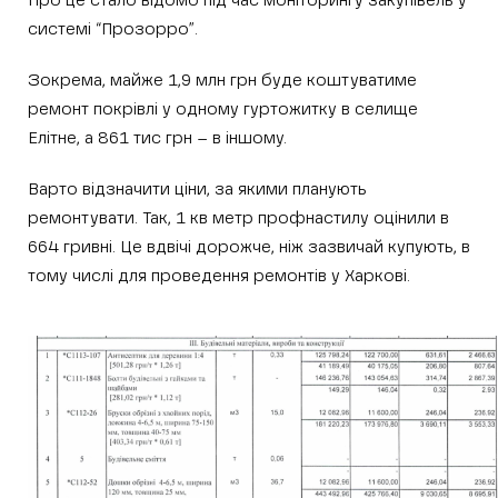
Про це стало відомо під час моніторингу закупівель у
системі “Прозорро”.
Зокрема, майже 1,9 млн грн буде коштуватиме
ремонт покрівлі у одному гуртожитку в селище
Елітне, а 861 тис грн – в іншому.
Варто відзначити ціни, за якими планують
ремонтувати. Так, 1 кв метр профнастилу оцінили в
664 гривні. Це вдвічі дорожче, ніж зазвичай купують, в
тому числі для проведення ремонтів у Харкові.