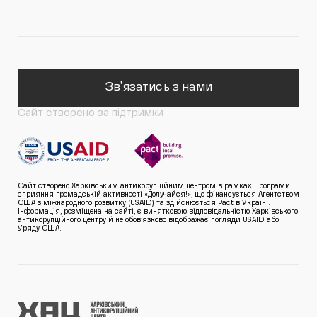
Зв'язатись з нами
Сайт створено за підтримки
Сайт створено Харківським антикорупційним центром в рамках Програми
сприяння громадській активності «Долучайся!», що фінансується Агентством
США з міжнародного розвитку (USAID) та здійснюється Pact в Україні.
Інформація, розміщена на сайті, є винятковою відповідальністю Харківського
антикорупційного центру й не обов’язково відображає погляди USAID або
Уряду США.