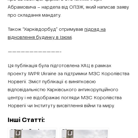
Абрамовича – нардепа від ОПЗЖ, який написав заяву
про складання мандату.
Також “Харківдорбуд” отримував
підряд на
відновлення будинку в Ізюмі
.
————————————-
Ця публікація була підготовлена ХАЦ в рамках
проекту IWPR Ukraine за підтримки МЗС Королівства
Норвегії. Зміст публікації є винятковою
відповідальністю Харківського антикорупційного
центру i не відображає погляди МЗС Королівства
Норвегії чи Інституту висвітлення війни та миру.
Інші Статті:
35 мільйонів на
Відновлення
відновлення
Харківщини: В