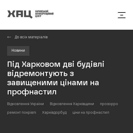
До всіх матеріалів
Новини
Під Харковом дві будівлі
відремонтують з
завищеними цінами на
профнастил
Відновлення України
Відновлення Харківщини
прозорро
ремонт покрівлі
Харківдорбуд
ціни на профнастил