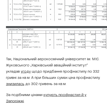
Так, Національний аерокосмічний університет ім. М.Є.
Жуковського „Харківський авіаційний інститут”
укладав
угоду
щодо придбання профнастилу по 332
гривні за кв.м. А при більших сумах ціна профнастилу
знизилась
до 302 гривень за кв.м.
За подібними цінами
купують профнастил й у
Запоріжжі
.