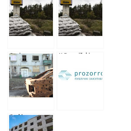
Ізюму: які
Ізюмі
будинки
відремонтували
відремонтували
дві
багатоповерхівки
за 11 мільйонів
Як відновлюють
У Лозовій фірма
деокуповану
директора КП
Харківщину
отримує від
міськради
підряди на
відновлення
будівль
Як фінансували
відбудову на
Харківщині на