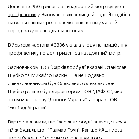
Дешевше 250 гривень за квадратний метр купують
профнастил
у Височанській селищній раді. Й подібна
ситуація в інших регіонах України, в тому числі й
серед закупівель для військових.
Військова частина А3336 уклала
угоду на придбання
профнастилу
по 284 гривені за квадратний метр.
Засновником ТОВ “Харківдорбуд” вказані Станіслав
Щубко та Михайло Баскін. Ще нещодавно
співзасновником був Олександр Александров.
Щубко раніше був директором ТОВ “ДАФ-С”, яке
потім мало назву “Дороги України”, а зараз ТОВ
“Екобуд України”
.
Варто зазначити, що “Харківдорбуд” знаходиться у
тій ж будівлі, що і “Палмаз Груп”. Раніше
ХАЦ писав
про зв’язок цієї фірми з оточенням Ігоря