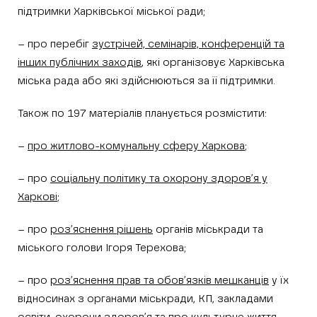
підтримки Харківської міської ради;
– про перебіг
зустрічей, семінарів, конференцій та
інших публічних заходів
, які організовує Харківська
міська рада або які здійснюються за її підтримки.
Також по 197 матеріалів планується розмістити:
–
про житлово-комунальну сферу Харкова
;
– про
соціальну політику та охорону здоров’я у
Харкові
;
– про
роз’яснення рішень
органів міськради та
міського голови Ігоря Терехова;
– про
роз’яснення прав та обов’язків мешканців
у їх
відносинах з органами міськради, КП, закладами