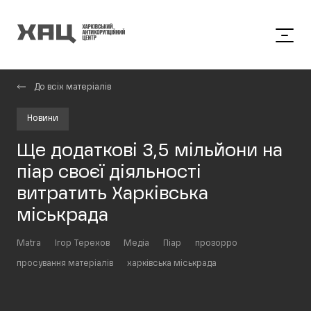
До всіх матеріалів
Новини
Ще додаткові 3,5 мільйони на
піар своєї діяльності
витратить Харківська
міськрада
Matra
Ігор Терехов
Медіа
Піар
прозорро
просування матеріалів
харківська міськрада