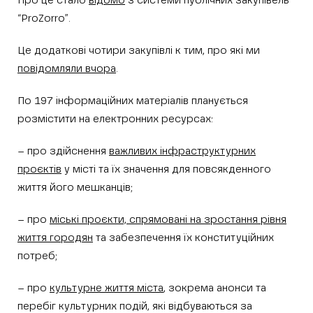
Про це стало
відомо
з системи публічних закупівель
“ProZorro”.
Це додаткові чотири закупівлі к тим, про які ми
повідомляли вчора
.
По 197 інформаційних матеріалів планується
розмістити на електронних ресурсах:
– про здійснення
важливих інфраструктурних
проєктів
у місті та їх значення для повсякденного
життя його мешканців;
– про
міські проєкти, спрямовані на зростання рівня
життя городян
та забезпечення їх конституційних
потреб;
– про
культурне життя міста
, зокрема анонси та
перебіг культурних подій, які відбуваються за