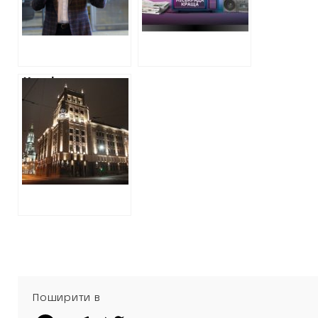
телебаченні та
радіо
Харківська
міськрада
витратить майже
2,5 мільйони на
піар своєї
діяльності на
радіо
Поширити в