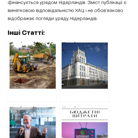
фінансується урядом Нідерландів. Зміст публікації є
винятковою відповідальністю ХАЦ і не обов’язково
відображає погляди уряду Нідерландів.
Інші Статті:
Замість фірми з
Харківська
оточення
міськрада
Ярославського
витратить майже
підряд на ремонт
3,5 мільйони на
вулиці Весніна
піар своєї
отримав
діяльності в
Житлобуд-1.
електронних ЗМІ
Витратили вже
майже 32
мільйони
На піар міськради
Харківська
та Терехова у
міськрада
соцмережах
витратить 12
витратять понад
мільйонів на піар
3 млн грн
у ЗМІ, на