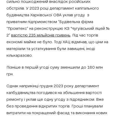
сильно пошкоджений внаслідок російських
обстрілів. У 2023 році департамент капітального
будівництва Харківської ОВА уклав угоду з
приватним підприємством “Будівельна фірма
“Промтекс” на реконструкцію КЗ “Чугуївський ліцей №
2”
вартістю 235 мільйонів гривень
. Під час торгів
економії майже не було. Тоді ХАЦ відмічав, що ціни на
матеріали та устаткування були завищені, іноді
кількаразово.
Пізніше в першій угоді суму зменшили до 180 млн
грн.
Однак наприкінці грудня 2023 року департамент
капбудівництва погодився на збільшення вартості
ремонту і уклав ще одну угоду з підрядником. Вже
без проведення відкритих торгів. Гроші планували
витратити на покращений фасад та виконання нових