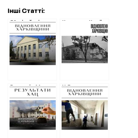
Інші Статті:
50 мільйонів на
Чого хоче Чугуїв:
відновлення
що запланували у
будівель на
програмі
Харківщині у
відбудови
вересні:
підрядники,
адреси
Економія 11
У Дергачах
мільйонів –
“непрозоро”
ефект першого
роздали 5
тендеру Служби
мільйонів на
відновлення на
ремонт медичних
Харківщині після
закладів
зауважень ХАЦ