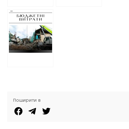
Демонтаж
знищеного
російською
ракетою будинку
культури у
Чугуєві
коштуватиме
понад сім
мільйонів гривень
Поширити в