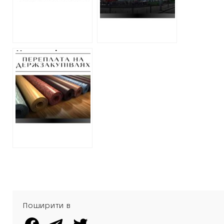
закладів на суму
дорогого одягу
понад 10
заплатить за
мільйонів
дюбелі пів
мільйона гривень
У громаді на
Харківщині
відремонтують
укриття з
коштовним
лінолеумом
Поширити в