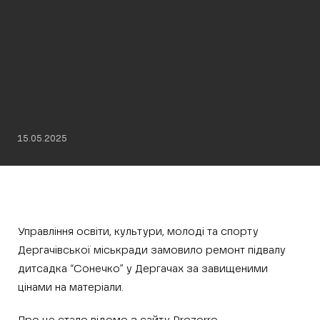
15.05.2025
Управління освіти, культури, молоді та спорту
Дергачівської міськради замовило ремонт підвалу
дитсадка “Сонечко” у Дергачах за завищеними
цінами на матеріали.