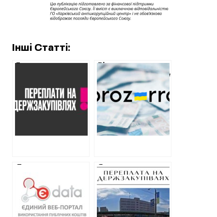
Інші Статті:
Ексохоронець
Відновлення
VIP-персон
Харківщини: угоду
відремонтує
на ремонт школи
сільраду на
у Золочеві
Харківщині за
підписали по
завищеними
завищеним цінам
цінами
на будматеріали
Департамент
Як скандальна
освіти міськради
поліклініка у
приховав часть
Харкові освоює
угод на ремонт
11 мільйонів:
навчальних
любитель