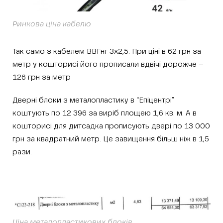
Ринкова ціна кабелю
Так само з кабелем ВВГнг 3х2,5. При ціні в 62 грн за
метр у кошторисі його прописали вдвічі дорожче –
126 грн за метр
Дверні блоки з металопластику в “Епіцентрі”
коштують по 12 396 за виріб площею 1,6 кв. м. А в
кошторисі для дитсадка прописують двері по 13 000
грн за квадратний метр. Це завищення більш ніж в 1,5
рази.
Ціна металопластикових блоків