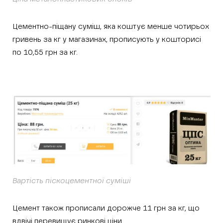
Цементно-піщану суміш, яка коштує менше чотирьох
гривень за кг у магазинах, прописують у кошторисі
по 10,55 грн за кг.
Вартість піскоцементної суміші
Цемент також прописали дорожче 11 грн за кг, що
вдвічі перевищує ринкові ціни.