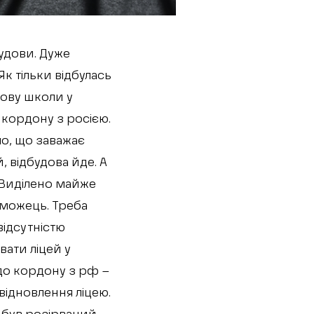
будови. Дуже
Як тільки відбулась
дову школи у
 кордону з росією.
о, що заважає
, відбудова йде. А
. Виділено майже
еможець. Треба
відсутністю
вати ліцей у
 до кордону з рф –
відновлення ліцею.