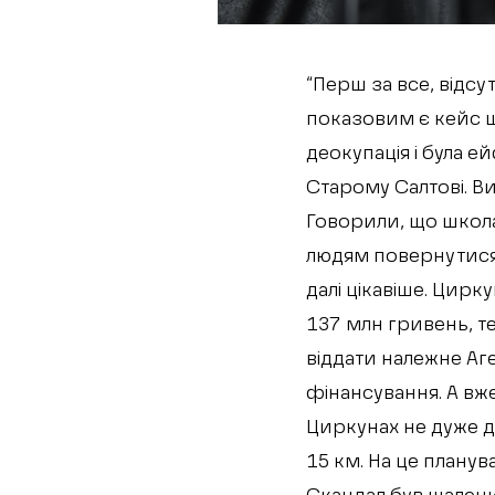
“Перш за все, відсу
показовим є кейс шк
деокупація і була е
Старому Салтові. Ви
Говорили, що школа
людям повернутися, 
далі цікавіше. Цирк
137 млн гривень, т
віддати належне Аге
фінансування. А вже
Циркунах не дуже до
15 км. На це планув