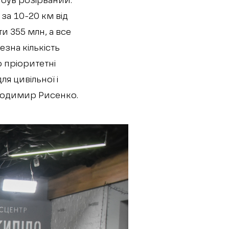
 був розірваний.
за 10-20 км від
и 355 млн, а все
езна кількість
 пріоритетні
я цивільної і
Володимир Рисенко.