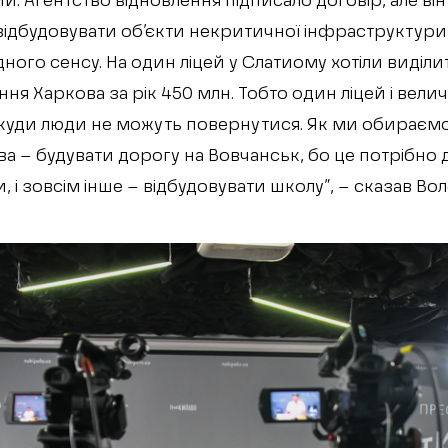
. Агентство відновлення підписало договір, але він
ідбудовувати об’єкти некритичної інфраструктури 
ого сенсу. На один ліцей у Слатиому хотіли виділит
ння Харкова за рік 450 млн. Тобто один ліцей і велич
, куди люди не можуть повернутися. Як ми обираємо
а – будувати дорогу на Вовчанськ, бо це потрібно дл
и, і зовсім інше – відбудовувати школу”, – сказав 