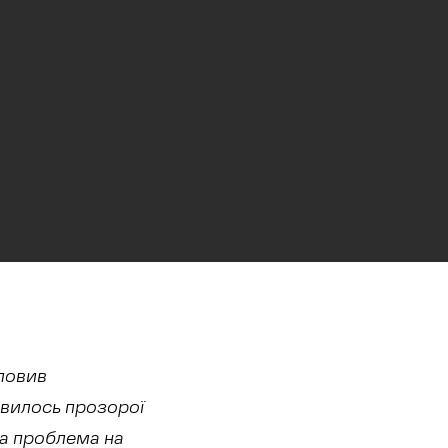
ловив
явилось прозорої
вна проблема на