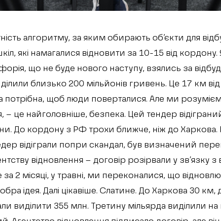
тність алгоритму, за яким обирають об’єкти для від
іл, які намагалися відновити за 10-15 від кордону. 
йфорія, що не буде нового наступу, взялись за відбу
ділили близько 200 мільйонів гривень. Це 17 км від
 потрібна, щоб люди поверталися. Але ми розумієм
– це найголовніше, безпека. Цей тендер відіграний
уни. До кордону з РФ трохи ближче, ніж до Харкова
едер відіграли попри скандал, був визначений пер
нтству відновлення – договір розірвали у зв’язку з 
 за 2 місяці, у травні, ми переконалися, що відновлю
бра ідея. Далі цікавіше. Слатине. До Харкова 30 км,
али виділити 355 млн. Третину мільярда виділили на 