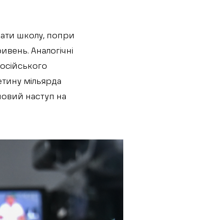
вати школу, попри
ивень. Аналогічні
російського
етину мільярда
новий наступ на