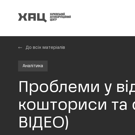
До всіх матеріалів
Аналітика
Проблеми у від
кошториси та 
ВІДЕО)