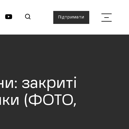
Підтримати
и: закриті
ики (ФОТО,