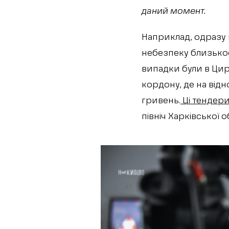
даний момент.
Наприклад, одразу 
небезпеку близькост
випадки були в Цир
кордону, де на відн
гривень.
Ці тендери
північ Харківської о