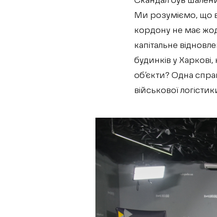
Скандал був шалений
Ми розуміємо, що в
кордону не має жодн
капітальне відновле
будинків у Харкові
об’єкти? Одна справ
військової логістик