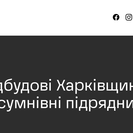
будові Харківщин
сумнівні підрядн