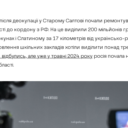
після деокупації у Старому Салтові почали ремонту
і до кордону з РФ. На це виділили 200 мільйонів гр
кунах і Слатиному за 17 кілометрів від українсько-
овлення шкільних закладів хотіли виділити понад тр
 відбулись, але уже у травні 2024 року
росія почала 
бласті.