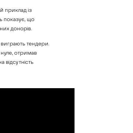
й приклад із
ь показує, що
них донорів.
 виграють тендери.
нуле, отримав
а відсутність