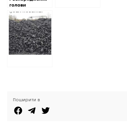
голови
Харківської ОДА,
НАБУ НАРЕШТІ
яке дозволило
РОЗПОЧАЛО
зекономити 10
РЕАЛЬНІ ДІЇ ЗА
мільйонів
КЕЙСОМ
гривень,
ХАРКІВСЬКОГО
подовжили на
АНТИКОРУПЦІЙНОГО
2019 рік
ЦЕНТРУ
Поширити в