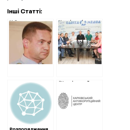
Інші Статті:
У Слюсарєва
Харківські
відреагували на
громадські діячі
новину ХАЦ про
поділилися з
придбання
одеськими
активів родини
досвідом
Мураєва
боротьби з
корупцією
“Харківський
антикорупційний
центр”
запропонував
зміни до статуту
онкоцентру
Розпорядження